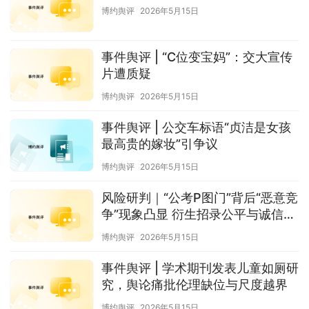
博约舆评
2026年5月15日
事件舆评 | “C位变宝妈”：交大宣传
片遭质疑
博约舆评
2026年5月15日
事件舆评 | 公交车标语“贞洁是女孩
最高贵的嫁妆”引争议
博约舆评
2026年5月15日
风险研判｜“公考P图门”背后“恶意竞
争”现象凸显 衍生招录公平与诚信伦
理风险
博约舆评
2026年5月15日
事件舆评 | 学术期刊发表儿童如厕研
究，舆论痛批伦理缺位与尺度越界
博约舆评
2026年5月15日