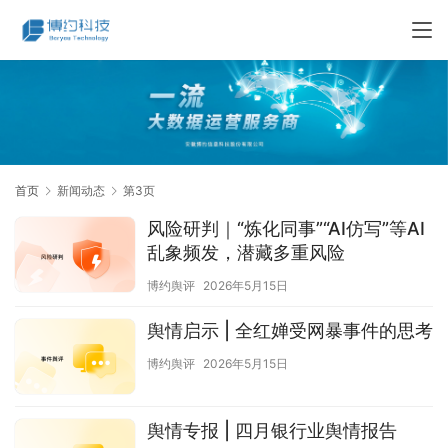
首页
新闻动态
第3页
风险研判｜“炼化同事”“AI仿写”等AI
乱象频发，潜藏多重风险
博约舆评
2026年5月15日
舆情启示 | 全红婵受网暴事件的思考
博约舆评
2026年5月15日
舆情专报 | 四月银行业舆情报告