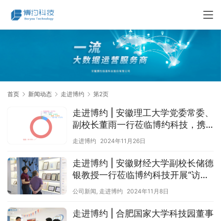
首页
新闻动态
走进博约
第2页
走进博约 | 安徽理工大学党委常委、
副校长董雨一行莅临博约科技，携
手深化产学研合作
走进博约
2024年11月26日
走进博约 | 安徽财经大学副校长储德
银教授一行莅临博约科技开展“访企
拓岗”交流活动，共绘校企合作新篇
公司新闻
,
走进博约
2024年11月8日
章
走进博约 | 合肥国家大学科技园董事