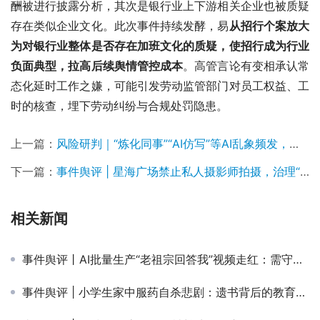
酬被进行披露分析，其次是银行业上下游相关企业也被质疑
存在类似企业文化。此次事件持续发酵，易
从招行个案放大
为对银行业整体是否存在加班文化的质疑，使招行成为行业
负面典型，拉高后续舆情管控成本
。高管言论有变相承认常
态化延时工作之嫌，可能引发劳动监管部门对员工权益、工
时的核查，埋下劳动纠纷与合规处罚隐患。
上一篇：
风险研判｜“炼化同事”“AI仿写”等AI乱象频发，潜藏多重风险
下一篇：
事件舆评 | 星海广场禁止私人摄影师拍摄，治理“野摄”莫要伤了公信
相关新闻
事件舆评丨AI批量生产“老祖宗回答我”视频走红：需守住创作边界
事件舆评 | 小学生家中服药自杀悲剧：遗书背后的教育反思与家庭守护之责