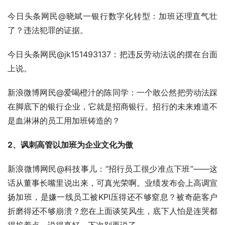
今日头条网民@晓斌一银行数字化转型：加班还理直气壮
了？违法犯罪的证据。
今日头条网民@jk151493137：把违反劳动法说的摆在台面
上说。
新浪微博网民@爱喝橙汁的陈同学：一个敢公然把劳动法踩
在脚底下的银行企业，它就是招商银行。招行的未来难道不
是血淋淋的员工用加班铸造的？
2、讽刺高管以加班为企业文化为傲
新浪微博网民@科技事儿：“招行员工很少准点下班”——这
话从董事长嘴里说出来，可真光荣啊。业绩发布会上高调宣
扬加班，是嫌一线员工被KPI压得还不够窒息？被奇葩客户
折磨得还不够崩溃？您在上面谈笑风生，底下人怕是连哭都
得掐着点。说得真好，下次别再说了。