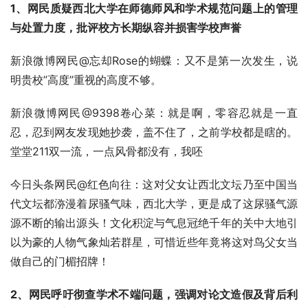
1、网民质疑西北大学在师德师风和学术规范问题上的管理
与处置力度，批评校方长期纵容并损害学校声誉
新浪微博网民@忘却Rose的蝴蝶：又不是第一次发生，说
明贵校”高度”重视的高度不够。
新浪微博网民@9398卷心菜：就是啊，零容忍就是一直
忍，忍到网友发现她抄袭，盖不住了，之前学校都是瞎的。
堂堂211双一流，一点风骨都没有，我呸
今日头条网民@红色向往：这对父女让西北文坛乃至中国当
代文坛都㳽漫着尿骚气味，西北大学，更是成了这尿骚气源
源不断的输出源头！文化积淀与气息冠绝千年的关中大地引
以为豪的人物气象灿若群星，可惜近些年竟将这对鸟父女当
做自己的门楣招牌！
2、网民呼吁彻查学术不端问题，强调对论文造假及背后利