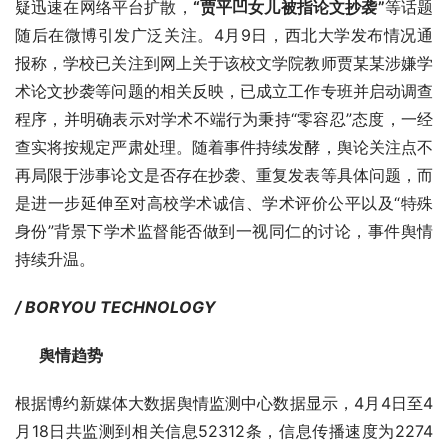
疑迅速在网络平台扩散，
“贾平凹女儿被指论文抄袭”
等话题
随后在微博引发广泛关注。4月9日，西北大学发布情况通
报称，学校已关注到网上关于该校文学院教师贾某某涉嫌学
术论文抄袭等问题的相关反映，已成立工作专班并启动调查
程序，并明确表示对学术不端行为秉持“零容忍”态度，一经
查实将按规定严肃处理。随着事件持续发酵，舆论关注点不
再局限于涉事论文是否存在抄袭、重复发表等具体问题，而
是进一步延伸至对高校学术诚信、学术评价公平以及“特殊
身份”背景下学术监督能否做到一视同仁的讨论，事件舆情
持续升温。
/ BORYOU TECHNOLOGY
      舆情趋势
根据博约新媒体大数据舆情监测中心数据显示，4月4日至4
月18日共监测到相关信息52312条，信息传播速度为2274