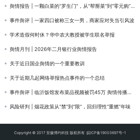
舆情报告 | 一颗白菜的“罗生门”，从“帮掰菜”到“零元购”舆情狂欢
事件舆评 | 一家四口被称三女一男，商家应对失当引风波
学术造假何时休？华中农大教授被学生联名举报
舆情月刊 | 2026年二月银行业舆情报告
关于近日国企舆情的一个重要教训
关于近期几起网络举报热点事件的一个总结
事件舆评 | 临沂饭馆发布菜品视频被罚45万 舆情传播专项报告
风险研判 | 烟花政策从“禁”到“限”，回归理性“重燃”年味
Copyright © 2017 安徽博约科技 版权所有
皖ICP备19003697号-1