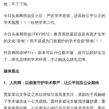
效，不了了知。
今日头条网民@豆小豆：严惩学术造假，还高校公平公正的
学术氛围！！！杜绝学术二代。
今日头条网民@JTKY9612：教育系统最应该是有真才实学
的文化“圣地”！而不该成为门第避护的学术造假“胜地”！！
抖音网民@№11⭐：原本可以什么都不做，就可以好好生活
了，肆无忌惮的学术环境，才让她这么肆无忌惮。
媒体观点
1、人民网：以彻查守护学术尊严，让公平回应公众期待
贾某某论文争议之所以持续引发高度关注，原因在于其触碰
了学术诚信这一公共底线。面对多篇论文被指涉嫌抄袭、重
复发表等问题，公众最关心的已不仅是个体是否失范，更在