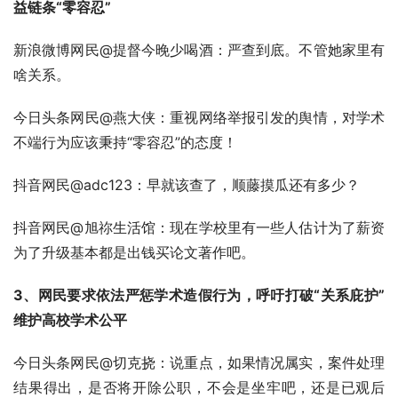
益链条“零容忍”
新浪微博网民@提督今晚少喝酒：严查到底。不管她家里有
啥关系。
今日头条网民@燕大侠：重视网络举报引发的舆情，对学术
不端行为应该秉持“零容忍”的态度！
抖音网民@adc123：早就该查了，顺藤摸瓜还有多少？
抖音网民@旭祢生活馆：现在学校里有一些人估计为了薪资
为了升级基本都是出钱买论文著作吧。
3、网民要求依法严惩学术造假行为，呼吁打破“关系庇护”
维护高校学术公平
今日头条网民@切克挠：说重点，如果情况属实，案件处理
结果得出，是否将开除公职，不会是坐牢吧，还是已观后