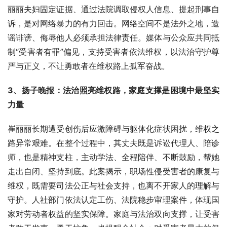
丽丽夫妇固定证据、通过法院调取侵权人信息、提起刑事自
诉，是对网络暴力的有力回击。网络空间不是法外之地，造
谣诽谤、侮辱他人必须承担法律责任。媒体与公众应共同抵
制“受害者有罪”偏见，支持受害者依法维权，以法治守护尊
严与正义，不让勇敢者在维权路上孤军奋战。
3、扬子晚报：法治照亮维权路，家庭支撑是困境中最坚实
力量
崔丽丽长期遭受创伤后应激障碍与躯体化症状困扰，维权之
路异常艰难。在整个过程中，其丈夫既是诉讼代理人、陪诊
师，也是精神支柱，主动学法、全程陪伴、不断鼓励，帮她
走出自闭、坚持到底。此案揭示，职场性侵受害者的康复与
维权，既需要司法公正与社会支持，也离不开家人的理解与
守护。人社部门依法认定工伤、法院稳步审理案件，体现国
家对劳动者权益的坚实保障。家庭与法治双向支撑，让受害