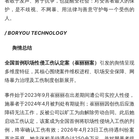
者敢于发声、勇于抗争，也提醒全社会：对受害者最大的保
护，是不歧视、不网暴、用法律与善意守护每一个受伤的
人。
/ BORYOU TECHNOLOGY
      舆情总结
全国首例职场性侵工伤认定案（崔丽丽案）
引发的舆情呈现
多维度特征，其核心围绕案件维权进程、职场安全保障、网
络暴力治理及工伤制度创新展开。
事件始于2023年9月崔丽丽在出差期间遭公司实控人性侵，
施暴者于2024年4月被判处有期徒刑；崔丽丽因创伤后应激
障碍无法工作，反被公司以旷工为由解除劳动合同。此后她
启动工伤认定，该案成为全国首例将职场性侵纳入工伤的判
例，终审确认工伤有效；2026年4月23日工伤待遇纠纷案
再次开庭，她主张相关待遇合计250余万元，并对网暴者提