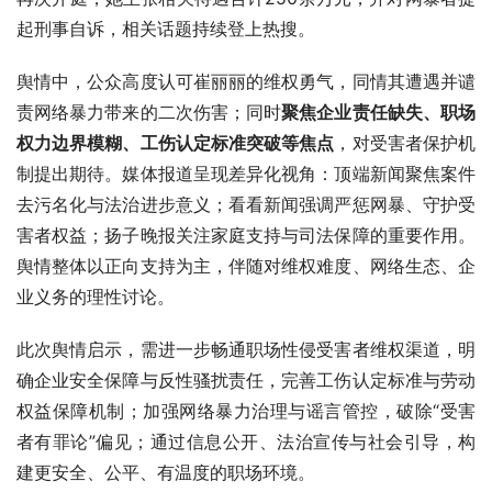
起刑事自诉，相关话题持续登上热搜。
舆情中，公众高度认可崔丽丽的维权勇气，同情其遭遇并谴
责网络暴力带来的二次伤害；同时
聚焦企业责任缺失、职场
权力边界模糊、工伤认定标准突破等焦点
，对受害者保护机
制提出期待。媒体报道呈现差异化视角：顶端新闻聚焦案件
去污名化与法治进步意义；看看新闻强调严惩网暴、守护受
害者权益；扬子晚报关注家庭支持与司法保障的重要作用。
舆情整体以正向支持为主，伴随对维权难度、网络生态、企
业义务的理性讨论。
此次舆情启示，需进一步畅通职场性侵受害者维权渠道，明
确企业安全保障与反性骚扰责任，完善工伤认定标准与劳动
权益保障机制；加强网络暴力治理与谣言管控，破除“受害
者有罪论”偏见；通过信息公开、法治宣传与社会引导，构
建更安全、公平、有温度的职场环境。