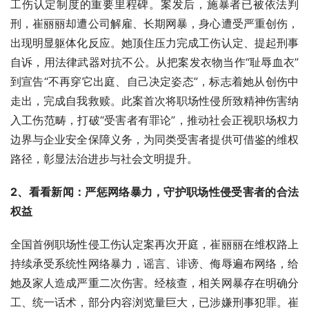
工伤认定制度的重要里程碑。案发后，施暴者已被依法判
刑，崔丽丽却遭公司解雇、长期网暴，身心遭受严重创伤，
出现明显躯体化反应。她顶住压力完成工伤认定、提起刑事
自诉，用法律武器对抗不公。从把案发衣物当作“耻辱血衣”
到宣告“不再穿它出庭、自己决定姿态”，标志着她从创伤中
走出，完成自我救赎。此案首次将职场性侵所致精神伤害纳
入工伤范畴，打破“受害者有罪论”，推动社会正视职场权力
边界与企业安全保障义务，为同类受害者提供可借鉴的维权
路径，彰显法治进步与社会文明提升。
2、看看新闻：严惩网络暴力，守护职场性侵受害者的合法
权益
全国首例职场性侵工伤认定案再次开庭，崔丽丽在维权路上
持续承受系统性网络暴力，谣言、诽谤、侮辱遍布网络，给
她及家人造成严重二次伤害。经核查，相关网暴存在明确分
工、统一话术，部分内容浏览量巨大，已涉嫌刑事犯罪。崔