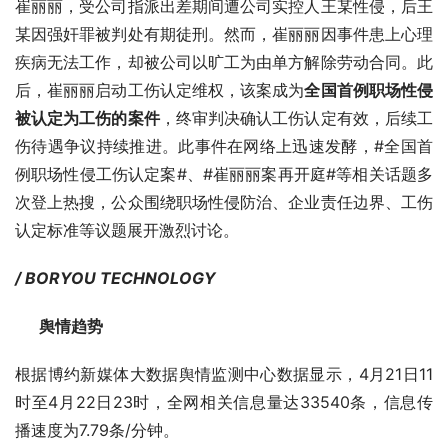
崔丽丽，受公司指派出差期间遭公司实控人王某性侵，后王
某因强奸罪被判处有期徒刑。然而，崔丽丽因事件患上心理
疾病无法工作，却被公司以旷工为由单方解除劳动合同。此
后，崔丽丽启动工伤认定维权，该案成为
全国首例职场性侵
被认定为工伤的案件
，终审判决确认工伤认定有效，后续工
伤待遇争议持续推进。此事件在网络上迅速发酵，#全国首
例职场性侵工伤认定案#、#崔丽丽案再开庭#等相关话题多
次登上热搜，公众围绕职场性侵防治、企业责任边界、工伤
认定标准等议题展开激烈讨论。
/ BORYOU TECHNOLOGY
      舆情趋势
根据博约新媒体大数据舆情监测中心数据显示，4月21日11
时至4月22日23时，全网相关信息量达33540条，信息传
播速度为7.79条/分钟。