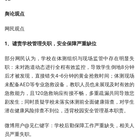
舆论观点
网民观点
1、谴责学校管理失职，安全保障严重缺位
部分网民认为，学校在体测组织与现场监管中存在明显失
职：未对跑道动态进行全程有效监控，导致学生倒地8分钟
后才被发现，直接错失4-6分钟的黄金抢救时间；体测现场
未配备AED等专业急救设备，教职人员也未展现及时有效的
急救能力，且120急救响应衔接不畅，多重疏漏共同导致悲
剧发生；同时质疑学校未落实体测前全面健康筛查，对学生
潜在健康风险排查不到位，违背校园安全管理基本职责。
微博用户@见仁键字：学校后勤保障工作严重缺失，相关人
员严重失职。