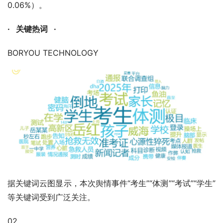
0.06%）。
·   关键热词   ·
BORYOU TECHNOLOGY
据关键词云图显示，本次舆情事件“考生”“体测”“考试”“学生”
等关键词受到广泛关注。
02