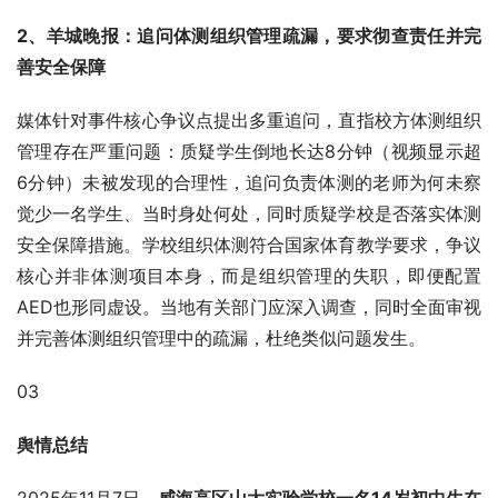
2、羊城晚报：追问体测组织管理疏漏，要求彻查责任并完
善安全保障
媒体针对事件核心争议点提出多重追问，直指校方体测组织
管理存在严重问题：质疑学生倒地长达8分钟（视频显示超
6分钟）未被发现的合理性，追问负责体测的老师为何未察
觉少一名学生、当时身处何处，同时质疑学校是否落实体测
安全保障措施。学校组织体测符合国家体育教学要求，争议
核心并非体测项目本身，而是组织管理的失职，即便配置
AED也形同虚设。当地有关部门应深入调查，同时全面审视
并完善体测组织管理中的疏漏，杜绝类似问题发生。
03
舆情总结
2025年11月7日，
威海高区山大实验学校一名14岁初中生在