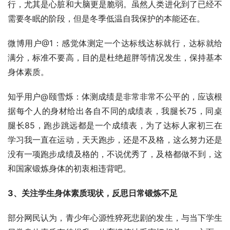
行，尤其是心脏和大脑更是脆弱。虽然人类进化到了已经不
需要冬眠的阶段，但是冬季低温自我保护的本能还在。
微博用户@1：感觉体测定一个达标线达标就行，达标就给
满分，标准不要高，目的是杜绝超胖等情况发生，保持基本
身体素质。
知乎用户@颐雪烁：体测成绩是非常非常不公平的，应该根
据每个人的身材给出各自不同的成绩表，我腿长75，同桌
腿长85，跑步跳远都是一个成绩表，为了达标人家初三在
学习我一直在运动，天天跑步，还是不及格，这么努力还是
没有一项跑步成绩及格的，不说优秀了，及格都做不到，这
和国家锻炼身体的初衷相违背吧。
3、关注学生身体素质现状，反思日常锻炼不足
部分网民认为，青少年心源性猝死悲剧的发生，与当下学生