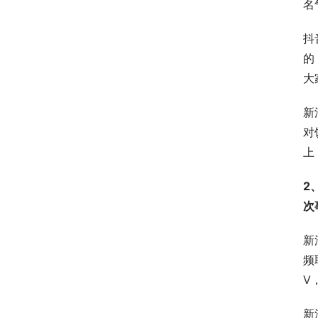
名
抖
的
大
新
对
上
2
次
新
频
V
新