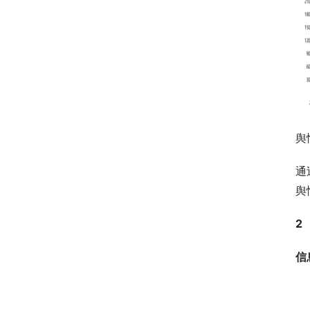
舆
通
舆
2
信