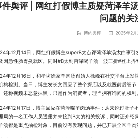
事件舆评 | 网红打假博主质疑菏泽羊
问题的关
博约舆评
2025年2月
024年12月14日，网红打假博主superB太点评菏泽羊汤太
及因急性肠胃炎就医。同时#B太到菏泽喝羊汤一波三折#登上抖
024年12月16日，和孝坊徐家羊肉汤创始人徐峰在社交平台上
机构检测。当日，博主发长文回应了整个探店以及就医前后细节
。还称视频未恶意抹黑，只是作为消费者，理当拥有询问的权利
024年12月17日，博主回应在菏泽喝羊肉汤事件：从未说过肚
理局的一名工作人员透露并未接到B太的相关投诉，同时还介绍
羊汤都是重点抽检对象，目前没有发现问题，并已开展全区羊肉