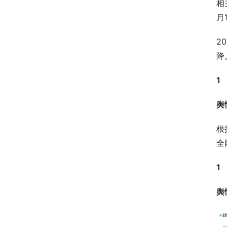
相
月
2
降
1
舆
根
全
1
舆