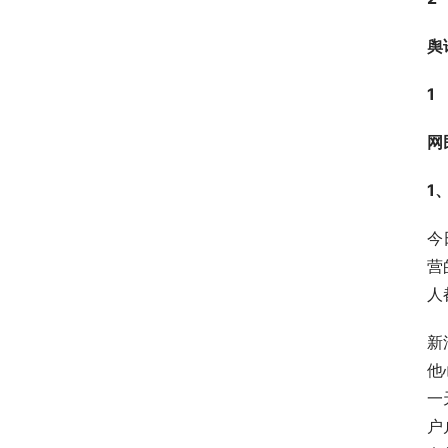
舆
1
网
1
今
营
人
新
他
一
户