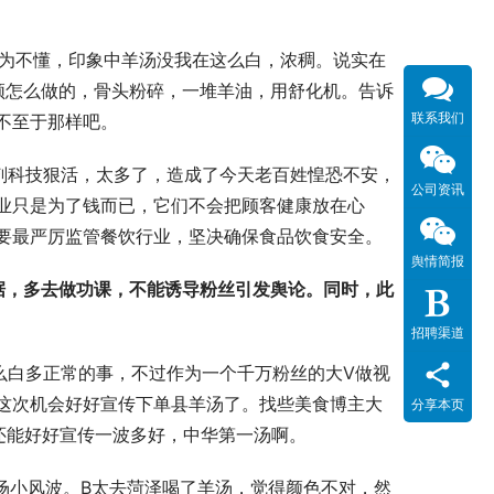
，因为不懂，印象中羊汤没我在这么白，浓稠。说实在
频怎么做的，骨头粉碎，一堆羊油，用舒化机。告诉
联系我们
不至于那样吧。
腐剂科技狠活，太多了，造成了今天老百姓惶恐不安，
公司资讯
业只是为了钱而已，它们不会把顾客健康放在心
要最严厉监管餐饮行业，坚决确保食品饮食安全。
舆情简报
据，多去做功课，不能诱导粉丝引发舆论。同时，此
招聘渠道
么白多正常的事，不过作为一个千万粉丝的大V做视
这次机会好好宣传下单县羊汤了。找些美食博主大
分享本页
还能好好宣传一波多好，中华第一汤啊。
一场小风波。B太去菏泽喝了羊汤，觉得颜色不对，然