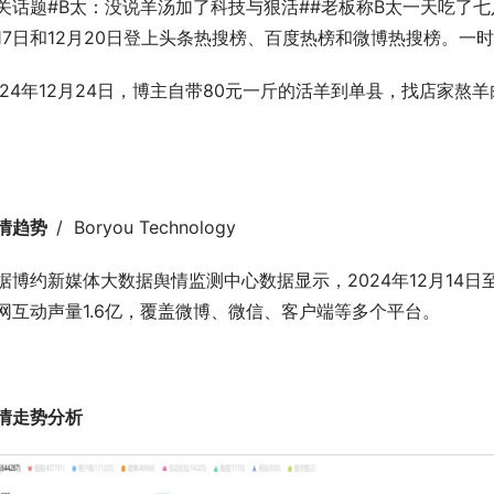
关话题#B太：没说羊汤加了科技与狠活##老板称B太一天吃了七
17日和12月20日登上头条热搜榜、百度热榜和微博热搜榜。一
024年12月24日，博主自带80元一斤的活羊到单县，找店家
。
情趋势  
/  Boryou Technology
据博约新媒体大数据舆情监测中心数据显示，2024年12月14日至2
网互动声量1.6亿，覆盖微博、微信、客户端等多个平台。
情走势分析