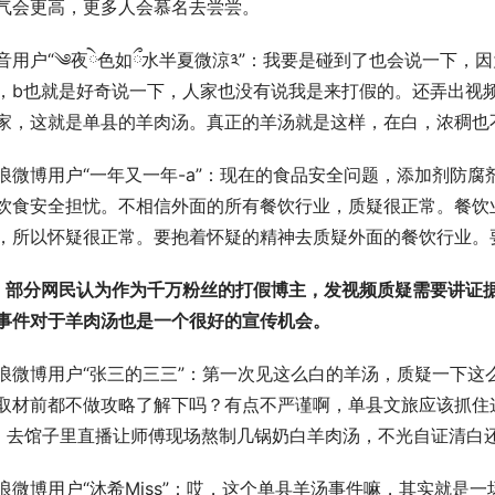
气会更高，更多人会慕名去尝尝。
音用户“༄夜ེ色如ྀ水半夏微涼༣”：我要是碰到了也会说一下
，b也就是好奇说一下，人家也没有说我是来打假的。还弄出视
家，这就是单县的羊肉汤。真正的羊汤就是这样，在白，浓稠也
浪微博用户“一年又一年-a”：现在的食品安全问题，添加剂防
饮食安全担忧。不相信外面的所有餐饮行业，质疑很正常。餐饮
，所以怀疑很正常。要抱着怀疑的精神去质疑外面的餐饮行业。
、部分网民认为作为千万粉丝的打假博主，发视频质疑需要讲证
事件对于羊肉汤也是一个很好的宣传机会。
浪微博用户“张三的三三”：第一次见这么白的羊汤，质疑一下这
取材前都不做攻略了解下吗？有点不严谨啊，单县文旅应该抓住
，去馆子里直播让师傅现场熬制几锅奶白羊肉汤，不光自证清白
浪微博用户“沐希Miss”：哎，这个单县羊汤事件嘛，其实就是