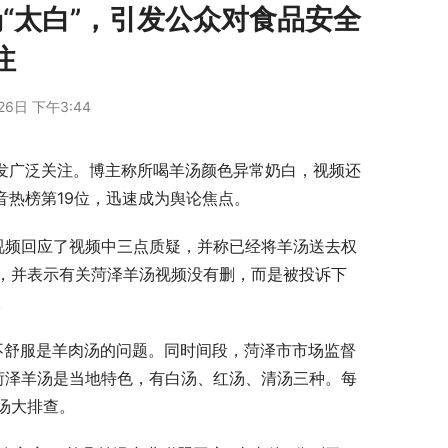
汤“太白”，引发公众对食品安全
注
26日 下午3:44
白事引发广泛关注。博主称所喝羊汤颜色异常奶白，视频还
音热榜第19位，迅速成为舆论焦点。
发视频回应了视频中三点质疑，并称已经将羊汤送去权
，并表示有关菏泽羊汤视频没有删，而是被投诉下
。
子不舒服是羊肉汤的问题。同时间段，菏泽市市场监督
菏泽羊汤是当地特色，有白汤、红汤、清汤三种。每
汤大排查。