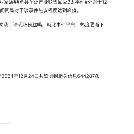
八家店##单县羊汤产业联盟回应B太事件#分别于12
时间网民对于该事件热议程度达到峰值。
熬羊肉汤，请现场粉丝喝。就此事件平息，热度逐渐下
024年12月24日共监测到相关信息644287条，