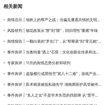
相关新闻
舆情启示 | 地铁上的尊严之战：当偏见遭遇共情的文明启示
风险研判 | 烟花政策从“禁”到“限”，回归理性“重燃”年味
舆情报告 | 一颗白菜的“罗生门”，从“帮掰菜”到“零元购”舆情狂欢
事件舆评 | 当奥特曼“遇上”石窟：文化创新在传承和法律间的双重碰撞
专家舆评｜11月的舆情态势分析和研判
事件舆评｜盗版横行成黑悟空“第八十二难”，游戏产业发展需各方共同“降妖除魔”
事件舆评 | 医术精湛难抵私德失守 湖南两医护高管被停职调查
事件舆评 | “名人之女”不是学术失范的挡箭牌 从“贾平凹女儿被指论文抄袭”事件看学术评价不能困于身份光环