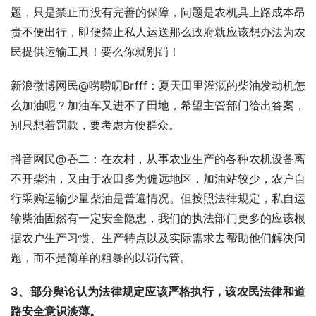
题，只是禁止而没有完善的保障，问题是农机具上路成本昂
贵不便出行，即便禁止私人运送那么政府就应该想办法为农
民提供运输工具！要么你就别罚！
新浪微博网民@唠唠叨Brfff：夏天田里灌溉的柴油发动机怎
么加油呢？加油车又进不了田地，希望主管部门给出答案，
别只想着罚款，要考虑方便群众。
抖音网民@吞二：在农村，从事农业生产的各种农机设备离
不开柴油，又由于农田多为偏远地区，加油站较少，农户自
行采购运输少量柴油是普遍情况。但按照法律规定，私自运
输柴油固然有一定安全隐患，我们的执法部门更多的应该根
据农户生产习惯、生产特点以及实际需求去帮助他们解决问
题，而不是简单的粗暴的以罚代管。
3、部分舆论认为法律规定应该严格执行，该农民法律和道
路安全意识淡薄。