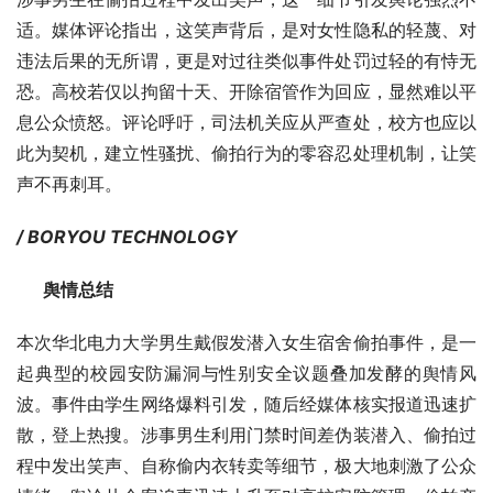
适。媒体评论指出，这笑声背后，是对女性隐私的轻蔑、对
违法后果的无所谓，更是对过往类似事件处罚过轻的有恃无
恐。高校若仅以拘留十天、开除宿管作为回应，显然难以平
息公众愤怒。评论呼吁，司法机关应从严查处，校方也应以
此为契机，建立性骚扰、偷拍行为的零容忍处理机制，让笑
声不再刺耳。
/ BORYOU TECHNOLOGY
      舆情总结
本次华北电力大学男生戴假发潜入女生宿舍偷拍事件，是一
起典型的校园安防漏洞与性别安全议题叠加发酵的舆情风
波。事件由学生网络爆料引发，随后经媒体核实报道迅速扩
散，登上热搜。涉事男生利用门禁时间差伪装潜入、偷拍过
程中发出笑声、自称偷内衣转卖等细节，极大地刺激了公众