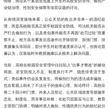
情绪，舆论从个案追责迅速上升至对高校安防管理、偷拍产
业链治理、性别安全保障等深层议题的讨论。
从舆情演变脉络来看，公众关切的焦点并非单一的违纪处
理，而是高校能否真正筑牢校园安全防线、司法机关能否从
严打击偷拍行为，以及类似事件能否不再因“处罚过轻”而屡
禁不止。校方虽在事发后迅速作出开除宿管、加强门禁、排
查摄像头等回应，部分学生对处理速度表示认可，但舆论普
遍认为，仅靠临时补救措施难以从根本上解决问题。
当前，高校在校园安全管理中往往陷入“出事才整改”的被动
局面。若安防投入不足、制度执行不严、隐患排查流于形
式，类似事件仍会反复发生。而偷拍行为的违法成本偏低，
也在客观上助长了不法分子的侥幸心理。舆论呼吁，高校应
将二十四小时门禁、外来人员登记、公共区域巡查等措施常
态化、制度化，而非事后补救；在处罚层面应与公安、教育
主管部门协调，明确对潜入偷拍、性骚扰类行为的校纪处分