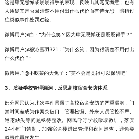
这是肆无忌惮或屡屡得手的表现，反映出其毫无悔意；也有
人质疑其是否因清楚不用付出什么代价而有恃无恐，暗指过
往类似事件处罚过轻。
微博用户@白：“为什么笑？因为肆无忌惮还是屡屡得手？”
微博用户@穆沁雪羽321：“为什么笑，因为很清楚不用付出
什么代价？”
微博用户@不吃菜的大兔子：“笑不会是觉得可以保研吧”
3、质疑学校管理漏洞，反思高校宿舍安防体系
部分网民认为此次事件暴露了高校宿舍安防的严重漏洞，门
禁时间差成为作案突破口，管理松懈、外来人员管控不严、
巡逻缺失等问题亟待整改。网民呼吁学校吸取教训，落实
24小时门禁制，加强宿舍楼进出管理和夜间巡查，避免类
似事件再次发生。