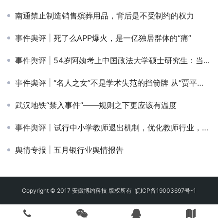
南通禁止制造销售殡葬用品，背后是不受制约的权力
事件舆评 | 死了么APP爆火，是一亿独居群体的“痛”
事件舆评 | 54岁阿姨考上中国政法大学硕士研究生：当“励志故事”变成“流量剧本”
事件舆评 | “名人之女”不是学术失范的挡箭牌 从“贾平凹女儿被指论文抄袭”事件看学术评价不能困于身份光环
武汉地铁“禁入事件”——规则之下更应该有温度
事件舆评丨试行中小学教师退出机制，优化教师行业，让能者先行
舆情专报 | 五月银行业舆情报告
Copyright © 2017 安徽博约科技 版权所有
皖ICP备19003697号-1