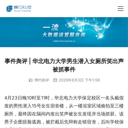
事件舆评 | 华北电力大学男生潜入女厕所笑出声
被抓事件
博约舆评
2026年6月3日 下午1:58
4月23日晚10时至11时，华北电力大学保定校区一名头戴假
发的男性潜入15号女生宿舍楼，从一楼浴室区域偷拍至三楼
厕所，最终因在隔间内发出笑声被女生发现并当场抓获。该
男子企图捂脸逃跑，被拦截后先辩称走错宿舍，后向学校保