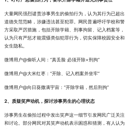
大量网民强烈谴责涉事男生的偷拍行为，认为其行为已超出
道德失范范畴，涉嫌违法甚至犯罪。网民普遍呼吁学校和警
方采取严厉措施，包括开除学籍、刑事拘留、记入档案等，
认为只有严惩才能震慑类似犯罪行为，切实保障校园安全和
女生隐私。
微博用户@偷听人间：“真丢脸 必须开除+刑拘”
微博用户@大米红枣：“开除、记入档案并坐牢”
微博用户@向日葵撒满宇宙：“开除学籍，然后刑拘”
2、质疑笑声动机，探讨涉事男生的心理状态
涉事男生在偷拍过程中发出笑声这一细节引发网民广泛关注
和讨论。部分网民对其笑声动机表示困惑和猜测，有人认为