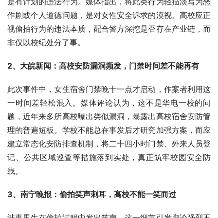
是有计划的违法行为。媒体指出，将此类行为轻描淡写为恶
作剧或个人道德问题，是对女性安全诉求的漠视。高校应正
视偷拍行为的违法本质，配合警方深挖是否存在产业链，而
非仅以校纪处分了事。
2、
大皖新闻：高校安防漏洞频发，门禁时间差不能再有
此次事件中，女生宿舍门禁晚十一点才启动，作案者利用这
一时间差轻松混入。媒体评论认为，这不是华电一校的问
题，近年来多所高校曝出类似漏洞，暴露出高校宿舍安防管
理的普遍短板。学校不能总在事发后才研究加强方案，而应
建立常态化安防排查机制，将二十四小时门禁、外来人员登
记、公共区域巡查等措施落到实处，真正筑牢校园安全防
线。
3、
南宁晚报：偷拍笑声刺耳，高校不能一笑而过
涉事男生在偷拍过程中发出笑声，这一细节引发舆论强烈不