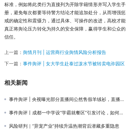
标准，例如将此类行为直接列为开除学籍情形并写入学生手
册，避免每次都要等待警方结论才能追加处分，从而增强惩
戒的确定性和震慑力，通过具体、可操作的改进，高校才能
真正将舆论压力转化为持久的安全保障，赢得学生和公众的
信任。
上一篇：
舆情月刊 | 运营商行业舆情风险分析报告
下一篇：
事件舆评 | 女大学生赴泰过泼水节被转卖电诈园区
相关新闻
事件舆评 | 央视曝光部分直播间公然售假羊绒衫，直播维权难题如何破
事件舆评丨成都一中学设“学霸就餐区”引发讨论，如何平衡教育公平与激励方式？
风险研判｜“异宠产业”持续升温热潮背后潜藏多重隐患