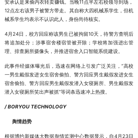
安承认是来偷内衣转卖赚钱。当晚11点半左右校领导到场，
12点左右该男子被警方带走。其自称大四机械系学生，但机
械系学生均表示不认识此人，身份尚待核实。
4月24日，校方回应称该男生已被拘留10天，待警方查明后
将追加处分；涉事宿舍楼宿管被开除；学校将加强进出管
理、排查厕所摄像头，并推进宿舍入口智能系统建设。
此事件经媒体曝光后，迅速在网络上引发广泛关注，“高校
一男生戴假发进女生宿舍偷拍、警方回应男生戴假发进女生
宿舍偷拍、警方回应男生戴假发潜入女寝厕所、男生戴假发
潜入女寝厕所笑出声被抓”等词条迅速冲上热搜。
/ BORYOU TECHNOLOGY
      舆情趋势
根据博约新媒体大数据舆情监测中心数据显示，自4月23日