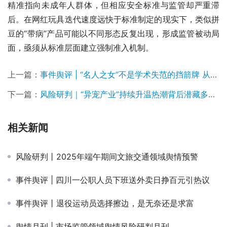
精准指向未成年人群体，但相应安全标准与监管却严重滞
后。在网红玩具迭代速度远快于标准制定的现实下，类似拼
豆的“带病”产品可能以不同形态反复出现，形成监管被动局
面，亟须从标准层面建立强制准入机制。
上一篇：
事件舆评 | “名人之女”不是学术失范的挡箭牌 从“贾平凹女儿被指论文抄袭”事件看学术评价不能困于身份光环
下一篇：
风险研判｜“异宠产业”持续升温热潮背后潜藏多重隐患
相关新闻
风险研判丨2025年端午期间文旅交通领域舆情预警
事件舆评 | 四川一公职人员下班送外卖日挣百元引热议
事件舆评丨退役运动员选择擦边，是无奈还是求富
舆情月刊 | 市场监管领域舆情风险研判月刊