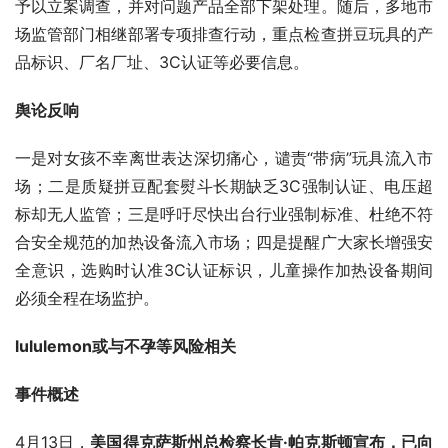
予以立案调查，并对问题产品全部下架处理。随后，多地市
场监管部门相继部署专项排查行动，重点检查拼豆玩具的产
品标识、厂名厂址、3C认证等必要信息。
舆论反响
一是对女孩不幸离世表达深切痛心，谴责“带病”玩具流入市
场；二是质疑拼豆配套熨斗长期缺乏3C强制认证、电压超
标却无人监管；三是呼吁尽快出台行业强制标准、杜绝不符
合安全规范的加热设备流入市场；四是提醒广大家长增强安
全意识，选购时认准3C认证标识，儿童操作加热设备期间
必须全程在场监护。
lululemon或与不孕等风险相关
事件概述
4月13日，
美国得克萨斯州总检察长肯·帕克斯顿宣布，已向