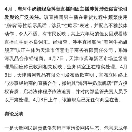
4月，海河牛奶旗舰店抖音直播间因主播涉黄涉低俗言论引
发舆论广泛关注。
该直播间男主播在带货过程中频繁使用
“崩锅”等性暗示黑话，涉及“性暗示”表述，并配合不雅肢体
动作，令人不适。有市民反映，其上六年级的侄女因观看该
直播而学到不良词汇。经核查，涉事直播账号“海河牛奶旗
舰店”认证主体为天津市佰意电子商务有限责任公司，系海
河乳品合作经销商。4月7日，天津市滨海新区市场监督管
理局回应称已收到相关反映，业务科室正在核实处理。4月
8日，天津海河乳品有限公司发布致歉声明，宣布立即终止
与涉事经销商的直播合作，撤销其“海河牛奶旗舰店”官方授
权资质，启动法律程序依法追责，并对内部监管失责人员予
以严肃处理。4月8日上午，该旗舰店已无任何商品在售。
舆论反响
一是大量网民谴责低俗营销严重污染网络生态、危害未成年