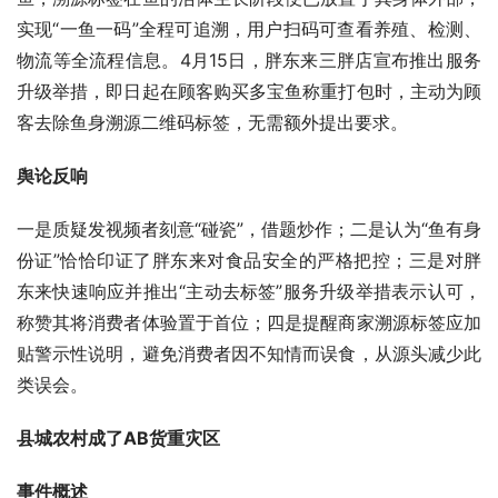
实现“一鱼一码”全程可追溯，用户扫码可查看养殖、检测、
物流等全流程信息。4月15日，胖东来三胖店宣布推出服务
升级举措，即日起在顾客购买多宝鱼称重打包时，主动为顾
客去除鱼身溯源二维码标签，无需额外提出要求。
舆论反响
一是质疑发视频者刻意“碰瓷”，借题炒作；二是认为“鱼有身
份证”恰恰印证了胖东来对食品安全的严格把控；三是对胖
东来快速响应并推出“主动去标签”服务升级举措表示认可，
称赞其将消费者体验置于首位；四是提醒商家溯源标签应加
贴警示性说明，避免消费者因不知情而误食，从源头减少此
类误会。
县城农村成了AB货重灾区
事件概述