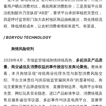
量用户晒出消费对比，痛批商家消费欺诈；三是质疑平台算
法机制默许乃至纵容“AB货”，要求平台承担审核把关责任；
四是呼吁监管部门加大农村地区商品抽检频次，简化维权流
程、降低维权成本，让农村消费者维权有底气、有渠道。
/ BORYOU TECHNOLOGY
        舆情风险研判
2026年4月，市场监管领域舆情持续高热，
多起涉及产品质
量、商业诚信及消费权益的事件接连引发舆论聚焦。
整体来
看，本月舆情呈现“传统商业伦理失范与新型消费风险交
织、平台主体责任与供应链监管漏洞并存”的显著特征。舆
论主要聚焦于品牌虚假宣传、直播营销边界、电商平台审核
失责、网红玩具安全隐患、进口产品标准争议、消费歧视及
售后服务诚信等议题。多起事件均涉及电商平台、直播带