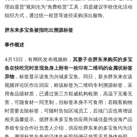
理由退货”规则沦为“免费租赁”工具；四是建议学校优化活动
组织方式，通过统一租赁等途径采购演出服饰。
胖东来多宝鱼被指吃出溯源标签
事件概述
4月13日，有网民发布视频称，
其妻子在胖东来购买的多宝
鱼在快吃完时发现鱼身上附有一枚印有二维码的金属状标签
异物
，标签显示该鱼为兴城多宝鱼。同日，新乡胖东来在该
视频评论区作出回应，称该标签为二维码专利溯源标签，采
用食品级材质，已通过第三方权威机构检测，高温下无毒无
害，可随食材一同烹制，但标签本身不可食用；若顾客购物
时需要去除标签，可随时告知区域员工，后续门店也将增设
相关温馨提示。据胖东来多宝鱼供应商兴城佳盈伟业海产品
养殖专业合作社负责人介绍，供应给胖东来的多宝鱼均为活
鱼，溯源标签在鱼的活体生长阶段便已放置于其身体外部，