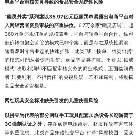
电商平台审核失灵导致的食品安全系统性风险
“幽灵外卖”系列案以35.97亿元巨额罚单暴露出电商平台对
入网经营者资质审核的严重缺位。
6.7万余家“幽灵店铺”、超
360万单违规订单的规模表明，平台与转单平台合作、纵容
低价转包架空监管的模式已非个案，而是存在系统性漏洞。
随着即时零售业态的快速扩张，此类“线上接单、幽灵出货”
的模式可能从餐饮向生鲜、药品等品类扩散。平台以“抽成
模式”收取利润却不匹配审核义务的商业模式，正面临消费
者“只要利润、不担责任”的尖锐质疑，若不加遏制，将动摇
食品安全监管根基。
网红玩具安全标准缺失引发的儿童伤害风险
以拼豆为代表的部分网红手工玩具配套加热设备长期游离于
3C强制认证之外
，存在额定电压超标、材质释放有害气体
等多重隐患。此类产品凭借社交平台“种草”风靡校园，受众