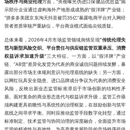
场秩序与商业伦理
方面，“央视曝光伪进口保健品优思益”揭
示部分企业通过虚构海外产地形成成熟的“假洋牌”产业链；
“拼多多美团京东淘天抖音被罚35亿”暴露电商平台对入网经
营者资质审核严重缺位，平台商业模式面临尖锐质疑。
总体来看，2026年4月市场监管领域舆情呈现
“传统伦理失
范与新型风险交织、平台责任与供应链监管双重承压、消费
权益诉求加速升级”
三大特征。一方面，以“假洋牌”产业
链、“AB货”差异化发货为代表的商业诚信问题持续发酵，暴
露出部分市场主体规则意识与伦理底线的缺失；另一方面，
以网红玩具安全隐患、进口品牌成分争议为代表的消费安全
风险，反映出新业态监管标准滞后于市场创新的结构性矛
盾。面对复杂的商业形态迭代与权益诉求升级，监管工作亟
须构建更具前瞻性与系统性的治理框架，在鼓励创新与筑牢
底线之间寻求平衡。同时应推动监管手段数字化转型，通过
标准制定、技术监管与协同治理的深度融合，全面提升市场
监管的精准性与有效性，为高质量发展阶段的市场秩序提供