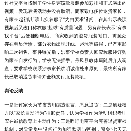
过社交平台找到了学生身穿该款服装参加彩排和正式演出的
视频，发现表演活动并没有取消。商家致电多位退货家长，
有家长起初以“演出换衣服了”为由要求退货，在其出示表演
视频后又改口称衣服“起球”有质量问题，另有家长表示“有事
找平台”后便挂断电话。商家收到的退货服装袖口、裤腿处
存在明显污渍，部分衣物出现开线、起球等破损，已严重影
响二次销售。事件曝光后，涉事学校负责人回应称服装订购
为家长自发行为，学校无法插手。丹凤县教体局随后介入调
查，要求学校联系涉事家长讲明诚信处事原则，最终所有家
长已取消退货申请并全额支付服装款项。
舆论反响
一是批评家长为节省费用编造谎言、恶意退货；二是质疑校
方以“家长自发行为”推卸责任，认为学校作为活动组织者理
应在诚信教育上主动作为；三是呼吁电商平台完善退货审核
机制，对异常集中退货行为加强监测与甄别，避免“七天无