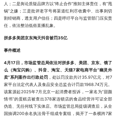
人；二是舆论质疑品牌方以“终止合作”推卸主体责任，有“甩
锅”之嫌；三是批评老字号将渠道红利尽收囊中、出事则切
割经销商，透支用户信任；四是呼吁平台与监管部门压实责
任，依法整治低俗直播乱象。
拼多多美团京东淘天抖音
被罚35亿
事件概述
4月17日，市场监管总局依法对拼多多、美团、京东、饿了
么（淘宝闪购）、抖音、淘宝、天猫7家电商平台“幽灵外
卖”系列案作出行政处罚
，处以罚没款共计35.97亿元，对7
家平台法定代表人及食品安全总监合计罚款1968.74万元。
该案源起2025年7月北京一起消费者投诉，一家名为“甜颜
情书”的蛋糕店被查出378家连锁店的食品经营许可证全部
伪造、无任何线下实体店。市场监管总局提级调查后，从全
国抽调200余名执法骨干组成专案组，揭开了一条横跨7家