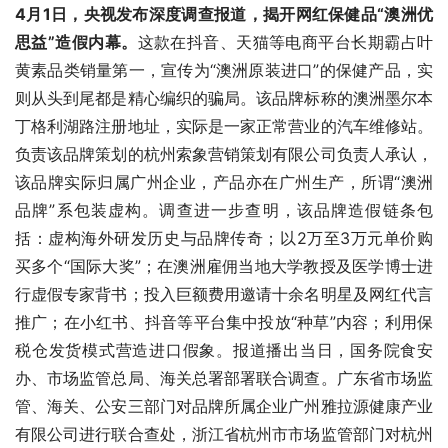
4月1日，央视发布深度调查报道，揭开网红保健品“澳洲优
思益”造假内幕。
这款在抖音、天猫等电商平台长期霸占叶
黄素品类销量第一，宣传为“澳洲原装进口”的保健产品，实
则从头到尾都是精心编织的骗局。该品牌标称的澳洲墨尔本
丁格利湖路注册地址，实际是一家正常营业的汽车维修站。
负责该品牌策划的杭州索象营销策划有限公司负责人承认，
该品牌实际归属广州企业，产品亦在广州生产，所谓“澳洲
品牌”系包装虚构。调查进一步查明，该品牌造假链条包
括：虚构海外研发历史与品牌传奇；以2万至3万元单价购
买多个“国际大奖”；在澳洲雇佣当地大学教授及医学博士进
行虚假专家背书；投入巨额费用邀请十余名明星及网红代言
推广；在小红书、抖音等平台集中投放“种草”内容；利用保
税仓发货模式营造进口假象。报道播出当日，国务院食安
办、市场监管总局、海关总署部署联合调查。广东省市场监
管、海关、公安三部门对品牌所属企业广州雅拉源健康产业
有限公司进行联合查处，浙江省杭州市市场监管部门对杭州