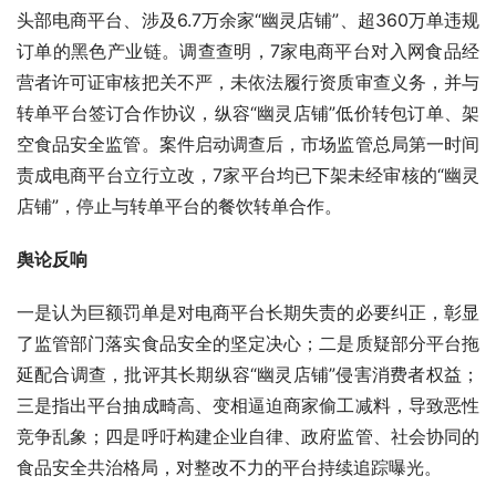
头部电商平台、涉及6.7万余家“幽灵店铺”、超360万单违规
订单的黑色产业链。调查查明，7家电商平台对入网食品经
营者许可证审核把关不严，未依法履行资质审查义务，并与
转单平台签订合作协议，纵容“幽灵店铺”低价转包订单、架
空食品安全监管。案件启动调查后，市场监管总局第一时间
责成电商平台立行立改，7家平台均已下架未经审核的“幽灵
店铺”，停止与转单平台的餐饮转单合作。
舆论反响
一是认为巨额罚单是对电商平台长期失责的必要纠正，彰显
了监管部门落实食品安全的坚定决心；二是质疑部分平台拖
延配合调查，批评其长期纵容“幽灵店铺”侵害消费者权益；
三是指出平台抽成畸高、变相逼迫商家偷工减料，导致恶性
竞争乱象；四是呼吁构建企业自律、政府监管、社会协同的
食品安全共治格局，对整改不力的平台持续追踪曝光。