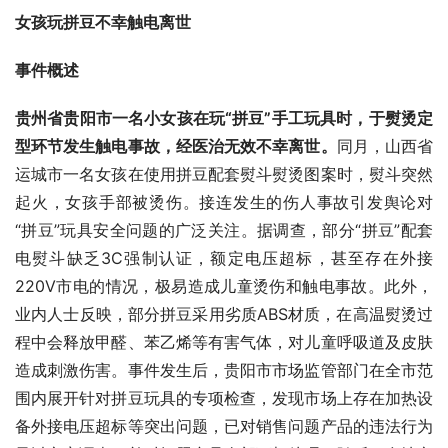
女孩玩拼豆不幸触电离世
事件概述
贵州省贵阳市一名小女孩在玩“拼豆”手工玩具时，于熨烫定
型环节发生触电事故，经医治无效不幸离世。
同月，山西省
运城市一名女孩在使用拼豆配套熨斗熨烫图案时，熨斗突然
起火，女孩手部被烫伤。接连发生的伤人事故引发舆论对
“拼豆”玩具安全问题的广泛关注。据调查，部分“拼豆”配套
电熨斗缺乏3C强制认证，额定电压超标，甚至存在外接
220V市电的情况，极易造成儿童烫伤和触电事故。此外，
业内人士反映，部分拼豆采用劣质ABS材质，在高温熨烫过
程中会释放甲醛、苯乙烯等有害气体，对儿童呼吸道及皮肤
造成刺激伤害。事件发生后，贵阳市市场监管部门在全市范
围内展开针对拼豆玩具的专项检查，发现市场上存在加热设
备外接电压超标等突出问题，已对销售问题产品的违法行为