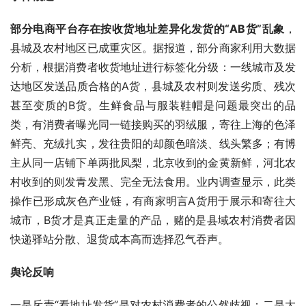
部分电商平台存在按收货地址差异化发货的“AB货”乱象
，
县城及农村地区已成重灾区。据报道，部分商家利用大数据
分析，根据消费者收货地址进行标签化分级：一线城市及发
达地区发送品质合格的A货，县城及农村则发送劣质、残次
甚至变质的B货。生鲜食品与服装鞋帽是问题最突出的品
类，有消费者曝光同一链接购买的羽绒服，寄往上海的色泽
鲜亮、充绒扎实，发往贵阳的却颜色暗淡、线头繁多；有博
主从同一店铺下单两批凤梨，北京收到的金黄新鲜，河北农
村收到的则发青发黑、完全无法食用。业内调查显示，此类
操作已形成灰色产业链，有商家明言A货用于展示和寄往大
城市，B货才是真正走量的产品，赌的是县域农村消费者因
快递驿站分散、退货成本高而选择忍气吞声。
舆论反响
一是斥责“看地址发货”是对农村消费者的公然歧视；二是大