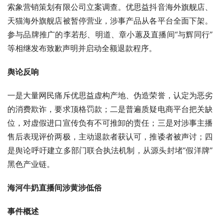
索象营销策划有限公司立案调查。优思益抖音海外旗舰店、
天猫海外旗舰店被暂停营业，涉事产品从各平台全面下架。
参与品牌推广的李若彤、明道、章小蕙及直播间“与辉同行”
等相继发布致歉声明并启动全额退款程序。
舆论反响
一是大量网民痛斥优思益虚构产地、伪造荣誉，认定为恶劣
的消费欺诈，要求顶格罚款；二是普遍质疑电商平台把关缺
位，对虚假进口宣传负有不可推卸的责任；三是对涉事主播
售后表现评价两极，主动退款者获认可，推诿者被声讨；四
是舆论呼吁建立多部门联合执法机制，从源头封堵“假洋牌”
黑色产业链。
海河牛奶直播间涉黄涉低俗
事件概述