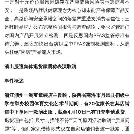
一是对千元价位服饰涉嫌存在严重健康风险表示震惊与不
安；二是质疑品牌以健康理念为核心却未能严格保障产品安
全，高溢价与安全承诺之间的落差严重透支消费者信任；三
是呼吁品牌方公布完整检测报告与调查结论，要求监管部门
对国内产品开展独立检测；四是反思国内PFAS监管标准有
待完善，建议加快出台纺织品中PFAS强制检测国标，从源
头杜绝“带病”产品流入市场。
演出服遭集体退货家属称表演取消
事件概述
浙江湖州一淘宝童装店主反映，陕西省商洛市丹凤县初级中
学在举办校园体育文化艺术节期间，有20位家长在其店铺
集中下单同一款演出服，截至4月10日已有11套申请退货
。
退货理由包括“尺寸与描述不符”“天气原因活动取消”“质量问
题”等，但商家凭借该款式仅在自家店铺销售这一线索，通