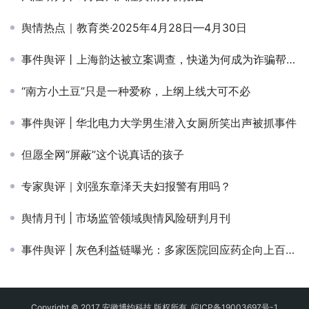
舆情热点｜教育类·2025年4月28日—4月30日
事件舆评丨上海韵达被立案调查，快递为何成为诈骗帮凶？
“南方小土豆”只是一种爱称，上纲上线大可不必
事件舆评 | 华北电力大学男生潜入女厕所笑出声被抓事件
但愿全网“屏蔽”这个说真话的孩子
专家舆评｜刘强东章泽天夫妇报警有用吗？
舆情月刊 | 市场监管领域舆情风险研判月刊
事件舆评 | 灰色利益链曝光：多家医院回应药企向上百名医生行贿事件背后的舆情危机与信任崩塌
Copyright © 2017 安徽博约科技 版权所有
皖ICP备19003697号-1