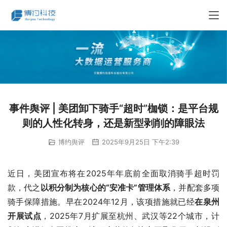
事件舆评 | 美团卸下骑手“超时”枷锁：是平台规
则的人性化转身，还是新型剥削的障眼法
博约舆评
2025年9月25日 下午2:39
近日，美团宣布将在2025年年底前全面取消骑手超时罚
款，代之
以积分制为核心的“安准卡”管理体系
，并配套多项
骑手保障措施。早在2024年12月，该项措施就已经
在泉州
开展试点
，2025年7月扩展至杭州、武汉等22个城市，计