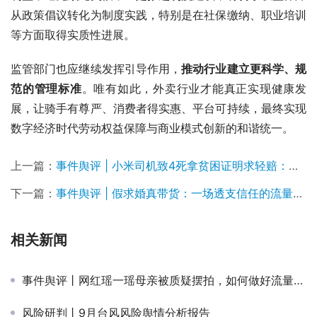
从政策倡议转化为制度实践，特别是在社保缴纳、职业培训
等方面取得实质性进展。
监管部门也应继续发挥引导作用，
推动行业建立更科学、规
范的管理标准
。唯有如此，外卖行业才能真正实现健康发
展，让骑手有尊严、消费者得实惠、平台可持续，最终实现
数字经济时代劳动权益保障与商业模式创新的和谐统一。
上一篇：
事件舆评 | 小米司机致4死拿贫困证明求轻赔：舆情漩涡里的司法公平与基层漏洞
下一篇：
事件舆评 | 假求婚真带货：一场透支信任的流量游戏
相关新闻
事件舆评丨网红瑶一瑶母亲被质疑摆拍，如何做好流量浪潮下的童真守护
风险研判丨9月台风风险舆情分析报告