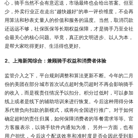
心，骑手当然不会有意迟送，市场最终也会给出答案。但至
少，外卖行业正在走出“越快越好”的单一评价维度，不会再
用算法和秒表丈量人的价值和服务的温度。当然，取消罚款
还远远不够，社保医保等长期权益保障，才是骑手乃至全社
会最关心的核心问题。毕竟，真正的文明进步、以人为本，
是帮大家吃得更好、生活得也更好。
2、上海新闻综合：兼顾骑手权益和消费者体验
监管介入之下，平台规则调整和算法更新不断。今年的二月
份的美团在部分城市首次试点超时免罚超时不再会影响骑手
的收入，而是视责任情况予以扣分。积分过低时，可以参加
线上或者是线下的辅助培训来进行恢复。今后这种用得分体
系代替负向扣款的新模式，或将向全国进行推广。对于如何
确定超时的责任归属，如何保障消费者的等餐需求等等。官
方客服表示，以骑手软件内通知为准， 另外一方面，也有
用户担忧，今后这个配送效率和准时度是否会因此受到影