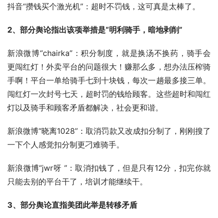
抖音“攒钱买个激光机”：超时不罚钱，这可真是太棒了。
2、部分舆论指出该项举措是“明利骑手，暗地剥削”
新浪微博“chairka”：积分制度，就是换汤不换药，骑手会
更闯红灯！外卖平台的问题很大！赚那么多，想办法压榨骑
手啊！平台一单给骑手七到十块钱，每次一趟最多接三单。
闯红灯一次封号七天，超时罚的钱给顾客。这些超时和闯红
灯以及骑手和顾客矛盾都解决，社会更和谐。
新浪微博“晓离1028”：取消罚款又改成扣分制了，刚刚搜了
一下个人感觉扣分制更刁难骑手。
新浪微博“jwr呀 ”：取消扣钱了，但是只有12分，扣完你就
只能去别的平台干了，培训才能继续干。 
3、部分舆论直指美团此举是转移矛盾