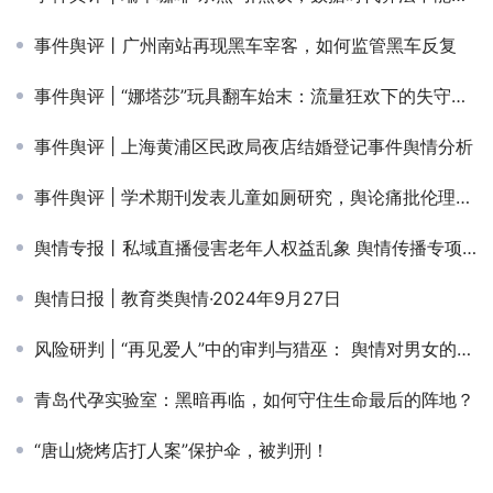
事件舆评丨广州南站再现黑车宰客，如何监管黑车反复
事件舆评 | “娜塔莎”玩具翻车始末：流量狂欢下的失守与反思
事件舆评 | 上海黄浦区民政局夜店结婚登记事件舆情分析
事件舆评 | 学术期刊发表儿童如厕研究，舆论痛批伦理缺位与尺度越界
舆情专报丨私域直播侵害老年人权益乱象 舆情传播专项报告
舆情日报 | 教育类舆情·2024年9月27日
风险研判 | “再见爱人”中的审判与猎巫： 舆情对男女的围剿有何异同？
青岛代孕实验室：黑暗再临，如何守住生命最后的阵地？
“唐山烧烤店打人案”保护伞，被判刑！