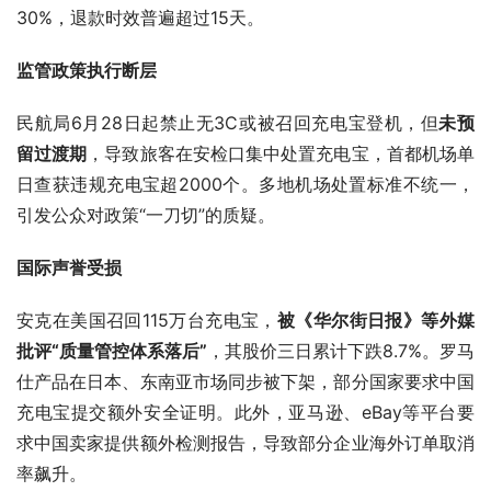
30%，退款时效普遍超过15天。
监管政策执行断层
民航局6月28日起禁止无3C或被召回充电宝登机，但
未预
留过渡期
，导致旅客在安检口集中处置充电宝，首都机场单
日查获违规充电宝超2000个。多地机场处置标准不统一，
引发公众对政策“一刀切”的质疑。
国际声誉受损
安克在美国召回115万台充电宝，
被《华尔街日报》等外媒
批评“质量管控体系落后”
，其股价三日累计下跌8.7%。罗马
仕产品在日本、东南亚市场同步被下架，部分国家要求中国
充电宝提交额外安全证明。此外，亚马逊、eBay等平台要
求中国卖家提供额外检测报告，导致部分企业海外订单取消
率飙升。