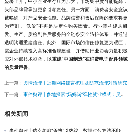
显著上升，中小企业生存压力加大，市场集中度可能提高，
头部品牌需承担更多引领责任。另一方面，消费者安全意识
被唤醒，对产品安全性能、品牌信誉和售后保障的要求将更
为苛刻，“低价”不再是决定性购买因素。行业需构建从研
发、生产、质检到售后服务的全链条安全防护体系，并通过
透明沟通重建信任。此外，国际市场的信任修复更为艰巨，
需企业持续投入高标准合规建设，并借助行业协会力量积极
应对外部技术壁垒，以
重建“中国制造”在消费电子配件领域
的质量声誉
。
上一篇：
舆情治理丨近期网络谣言梳理及防范治理对策研究
下一篇：
事件舆评 | 多地探索“妈妈岗”弹性就业模式：灵活就业的突破还是性别分工的倒退？
相关新闻
事件舆评 | 瑞幸咖啡“杀熟”引热议，数据时代算法不能成算计