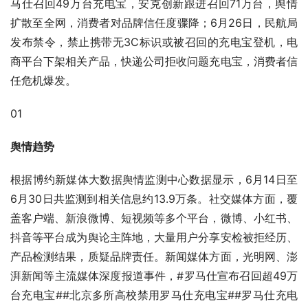
马仕召回49万台充电宝，安克创新跟进召回71万台，舆情
扩散至全网，消费者对品牌信任度骤降；6月26日，民航局
发布禁令，禁止携带无3C标识或被召回的充电宝登机，电
商平台下架相关产品，快递公司拒收问题充电宝，消费者信
任危机爆发。
01
舆情趋势
根据博约新媒体大数据舆情监测中心数据显示，6月14日至
6月30日共监测到相关信息约13.9万条。社交媒体方面，覆
盖客户端、新浪微博、短视频等多个平台，微博、小红书、
抖音等平台成为舆论主阵地，大量用户分享安检被拒经历、
产品检测结果，质疑品牌责任。新闻媒体方面，光明网、澎
湃新闻等主流媒体深度报道事件，#罗马仕宣布召回超49万
台充电宝##北京多所高校禁用罗马仕充电宝##罗马仕充电