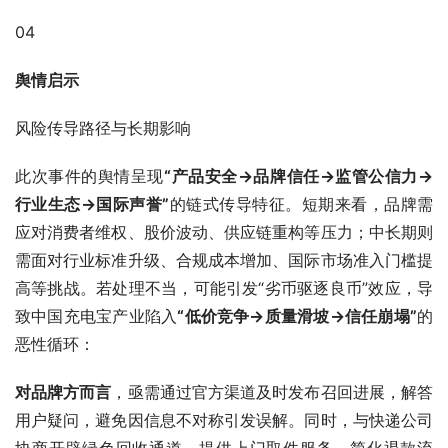
04
舆情启示
风险传导路径与长期影响
此次事件的舆情呈现
“产品安全→品牌信任→监管公信力→
行业生态→国际声誉”
的链式传导特征。短期来看，品牌需
应对消费者维权、股价波动、供应链重构等压力；中长期则
需面对行业标准升级、合规成本增加、国际市场准入门槛提
高等挑战。若处理不当，可能引发“劣币驱逐良币”效应，导
致中国充电宝产业陷入
“低价竞争→质量滑坡→信任崩塌”
的
恶性循环：
对品牌方而言
，亟需通过官方渠道及时发布召回进展，解答
用户疑问，避免因信息不对称引发误解。同时，与快递公司
协商开辟绿色回收通道，提供上门取件服务，简化退款流