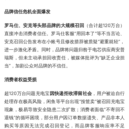
品牌信任危机全面爆发
罗马仕、安克等头部品牌的大规模召回
（合计超120万台）
直接冲击消费者信任。罗马仕客服“用回本了”等不当言论、
安克召回公告发布在小账号且修改措辞被质疑“避重就轻”，
进一步激化矛盾。同时，品牌将问题归咎于电芯供应商安普
瑞斯，但未主动承担回收责任，被媒体批评为“缺乏企业担
当”，加剧公众对品牌的不信任。
消费者权益受损
超120万台问题充电宝
因快递拒收滞留社会
，用户被迫自行
处理存在极高风险，闲鱼等平台出现“按筐卖”被召回充电宝
现象，极易导致安全隐患二次扩散；消费者面临“不寄回不
退钱”的循环困境，部分用户因订单数据遗失、产品非本人
购买等原因无法完成召回登记，而品牌客服响应率不足