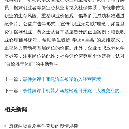
员、摆摊创业者等新业态从业者纳入社保体系，降低非传统
职业的生存风险。重塑职业价值观，倡导多元成功标准通过
纪录片、公益广告等形式，宣传“职业无贵贱”理念，如复旦
费宇摆摊创业、黄女士从食堂基层晋升的正面案例；增设职
业心理辅导课程，帮助学生破除“学历=高薪”的思维定式，
正视体力劳动与基层岗位的价值。此外，企业招聘应弱化学
历标签，注重岗位适配性；社会评价需尊重个体选择，认可
“自洽胜于体面”的生活哲学。
上一篇：
事件舆评丨哪吒汽车被曝陷入经营困境
下一篇：
事件舆评丨机器人马拉松近日开跑，人机交互的未来将走向何方？
相关新闻
透视两场自杀事件背后的舆情规律