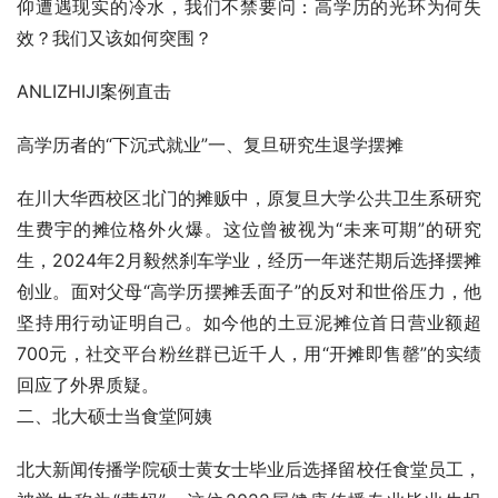
仰遭遇现实的冷水，我们不禁要问：高学历的光环为何失
效？我们又该如何突围？
ANLIZHIJI案例直击
高学历者的“下沉式就业”一、复旦研究生退学摆摊            
在川大华西校区北门的摊贩中，原复旦大学公共卫生系研究
生费宇的摊位格外火爆。这位曾被视为“未来可期”的研究
生，2024年2月毅然刹车学业，经历一年迷茫期后选择摆摊
创业。面对父母“高学历摆摊丢面子”的反对和世俗压力，他
坚持用行动证明自己。如今他的土豆泥摊位首日营业额超
700元，社交平台粉丝群已近千人，用“开摊即售罄”的实绩
回应了外界质疑。
二、北大硕士当食堂阿姨            
北大新闻传播学院硕士黄女士毕业后选择留校任食堂员工，