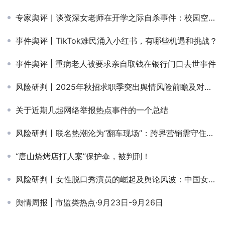
专家舆评｜谈资深女老师在开学之际自杀事件：校园空前的价值危机
事件舆评丨TikTok难民涌入小红书，有哪些机遇和挑战？
事件舆评 | 重病老人被要求亲自取钱在银行门口去世事件
风险研判丨2025年秋招求职季突出舆情风险前瞻及对策建议
关于近期几起网络举报热点事件的一个总结
风险研判丨联名热潮沦为“翻车现场”：跨界营销需守住运营底线
“唐山烧烤店打人案”保护伞，被判刑！
风险研判丨女性脱口秀演员的崛起及舆论风波：中国女权主义将走向何方？
舆情周报 | 市监类热点·9月23日-9月26日