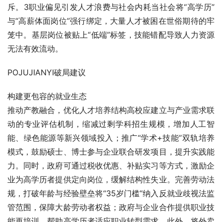
斥。3职业偏见引发人才浪费与社会内耗当社会将“高学历”
与“高薪体面岗位”强行绑定，大量人才被困在世俗期待的牢
笼中。基层岗位被贴上“低端”标签，技能错配导致人力资源
无法有效流动。
POJUJIANYI破局建议
构建更包容的就业生态
推动产教融合，优化人才培养结构高校应建立与产业需求联
动的专业评估机制，缩减过剩学科招生规模，增加人工智
能、绿色能源等新兴领域投入；推广“学术+技能”双轨培养
模式，鼓励硕士、博士参与企业联合研发项目，提升实践能
力。同时，政府可通过税收优惠、补贴实习等方式，激励企
业为高学历者提供定向岗位，缓解结构性失业。完善劳动法
规，打破年龄与经验壁垒将“35岁门槛”纳入反就业歧视法监
管范围，保障大龄劳动者权益；政府与企业合作提供职业技
能再培训，帮助高学历者适应职业转型需求。此外，将外卖