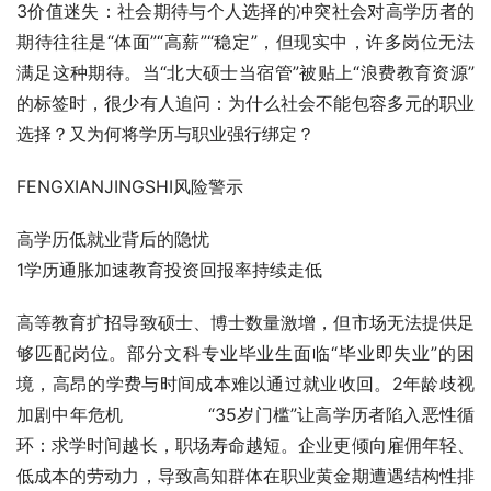
3价值迷失：社会期待与个人选择的冲突社会对高学历者的
期待往往是“体面”“高薪”“稳定”，但现实中，许多岗位无法
满足这种期待。当“北大硕士当宿管”被贴上“浪费教育资源”
的标签时，很少有人追问：为什么社会不能包容多元的职业
选择？又为何将学历与职业强行绑定？
FENGXIANJINGSHI风险警示
高学历低就业背后的隐忧
1学历通胀加速教育投资回报率持续走低            
高等教育扩招导致硕士、博士数量激增，但市场无法提供足
够匹配岗位。部分文科专业毕业生面临“毕业即失业”的困
境，高昂的学费与时间成本难以通过就业收回。2年龄歧视
加剧中年危机               “35岁门槛”让高学历者陷入恶性循
环：求学时间越长，职场寿命越短。企业更倾向雇佣年轻、
低成本的劳动力，导致高知群体在职业黄金期遭遇结构性排