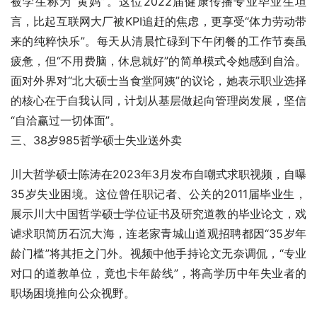
被学生称为“黄妈”。这位2022届健康传播专业毕业生坦
言，比起互联网大厂被KPI追赶的焦虑，更享受“体力劳动带
来的纯粹快乐”。每天从清晨忙碌到下午闭餐的工作节奏虽
疲惫，但“不用费脑，休息就好”的简单模式令她感到自洽。
面对外界对“北大硕士当食堂阿姨”的议论，她表示职业选择
的核心在于自我认同，计划从基层做起向管理岗发展，坚信
“自洽赢过一切体面”。
三、38岁985哲学硕士失业送外卖
川大哲学硕士陈涛在2023年3月发布自嘲式求职视频，自曝
35岁失业困境。这位曾任职记者、公关的2011届毕业生，
展示川大中国哲学硕士学位证书及研究道教的毕业论文，戏
谑求职简历石沉大海，连老家青城山道观招聘都因“35岁年
龄门槛”将其拒之门外。视频中他手持论文无奈调侃，“专业
对口的道教单位，竟也卡年龄线”，将高学历中年失业者的
职场困境推向公众视野。