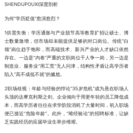
SHENDUPOUXI深度剖析
为何“学历贬值”愈演愈烈？
1供需失衡：学历通胀与产业脱节高等教育扩招让硕士、博
士数量激增，但市场却未能提供足够的对口岗位。传统“白
领”岗位趋于饱和，而高端技术、新兴产业的人才缺口依然
存在。一边是“内卷”严重的文职岗位千人争一岗，另一边是
制造业、服务业“用工荒”无人问津，结构性矛盾让高学历者
陷入“高不成低不就”的尴尬。
2职场歧视：年龄与经验的悖论“35岁危机”成为悬在职场人
头顶的达摩克利斯之剑。企业倾向于用更年轻的员工降低成
本，而高学历者往往在求学阶段消耗了大量时间，初入职场
便已接近“危险年龄”。此外，“唯经验论”的招聘标准，让缺
乏实践经历的应届毕业生举步维艰。