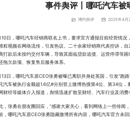
事件舆评丨哪吒汽车被
博约舆评
2025年4月2
月10日，哪吒汽车经销商联名上书，要求官方通报目前经营情况
维权视频在网络流传，引发热议。二十余家经销商代表控诉，自2
商打款后未按约交付车辆，导致其面临贷款追债、运营停滞等困
还拖欠款项、恢复售后服务体系。
月13日，哪吒汽车原CEO张勇被曝已离职并身处英国，引发“跑路
吒汽车被执行金额超1.6亿#分别登上微博热搜第4位、第34位，累
网财经等媒体介入报道，舆情迅速扩散至财经、汽车行业及消费
此，张勇在朋友圈回应，“感谢大家关心，看到网络上一些传闻，
前，哪吒汽车原CEO张勇隐藏微博所有内容，哪吒汽车官方未回