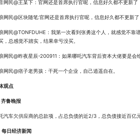
音网民@王某下：官网还是首席执行官呢，信息好久都不更新了
浪网民@区块随笔:官网还是首席执行官呢，信息好久都不更新
浪网民@TONFDUHE：我第一次看到张勇这个人，就感觉不
买，总感觉不踏实，结果幸亏没买。
浪网民@昨夜星辰-200911：如果哪吒汽车背后资本大佬要是
浪网民@痞子老男孩：干死一个企业，自己逍遥自在。
体观点
、齐鲁晚报
吒汽车欠供应商的总款项，占总负债的近2/3，总负债接近百亿
、每日经济新闻