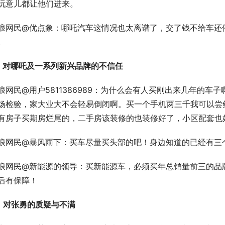
玩意儿都让他们进来。
浪网民@优点象：哪吒汽车这情况也太离谱了，交了钱不给车还
。
、对哪吒及一系列新兴品牌的不信任
浪网民@用户5811386989：为什么会有人买刚出来几年的
场检验，家大业大不会轻易倒闭啊。买一个手机两三千我可以尝
有房子买期房烂尾的，二手房该装修的也装修好了，小区配套也
浪网民@暴风雨下：买车尽量买头部的吧！身边知道的已经有三
浪网民@新能源的领导：买新能源车，必须买年总销量前三的品
后有保障！
、对张勇的质疑与不满