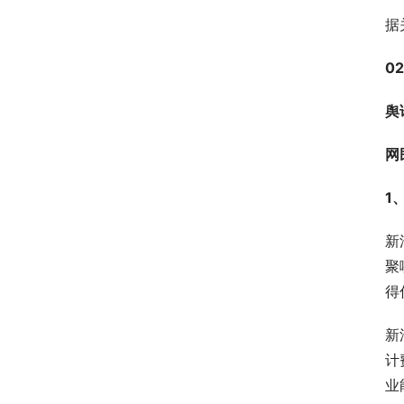
据
02
舆
网
1
新
聚
得
新
计
业