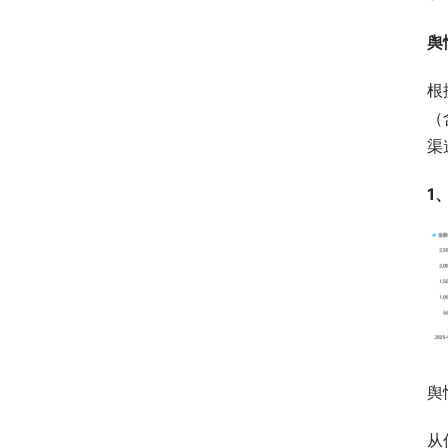
舆
根
（
渠
1
舆
从