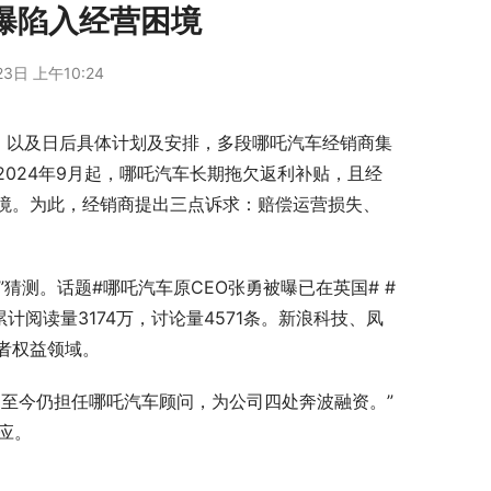
曝陷入经营困境
3日 上午10:24
，以及日后具体计划及安排，多段哪吒汽车经销商集
024年9月起，哪吒汽车长期拖欠返利补贴，且经
境。为此，经销商提出三点诉求：赔偿运营损失、
”猜测。话题#哪吒汽车原CEO张勇被曝已在英国# #
计阅读量3174万，讨论量4571条。新浪科技、凤
者权益领域。
至今仍担任哪吒汽车顾问，为公司四处奔波融资。”
应。