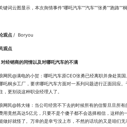
关键词云图显示，本次舆情事件“哪吒汽车”“汽车”“张勇”“跑路”
论观点 
/  Boryou
民观点
、对经销商的同情以及对哪吒汽车的不满
浪网民@满电的小贺：哪吒汽车原CEO张勇已经离职并身处英
哪吒桐乡工厂，要求哪吒汽车方面对一系列问题进行正面回应。
住，更别说这种职业经理人了。
浪网民@韩大锤：当公司经营不下去的时候所有的信誓旦旦所有的
费用竟然高达5亿元，只要不是个傻子都不会选择相信，这样的
能做好就怪了。万幸的是幸亏没上市，不然的话坑的又是咱们无