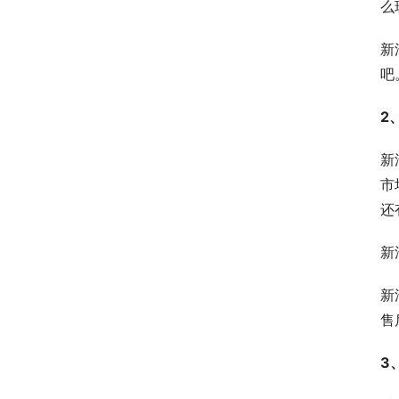
么
新
吧
2
新
市
还
新
新
售
3