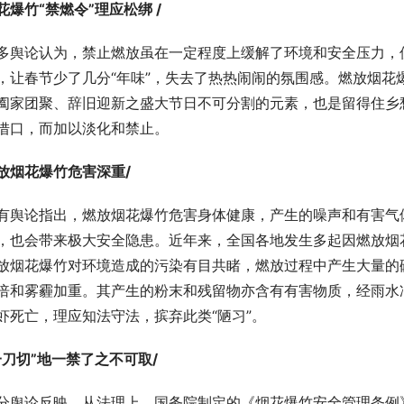
花爆竹“禁燃令”理应松绑 /
多舆论认为，禁止燃放虽在一定程度上缓解了环境和安全压力，
，让春节少了几分“年味”，失去了热热闹闹的氛围感。燃放烟花
阖家团聚、辞旧迎新之盛大节日不可分割的元素，也是留得住乡
借口，而加以淡化和禁止。
放烟花爆竹危害深重/
有舆论指出，燃放烟花爆竹危害身体健康，产生的噪声和有害气
，也会带来极大安全隐患。近年来，全国各地发生多起因燃放烟
放烟花爆竹对环境造成的污染有目共睹，燃放过程中产生大量的硫
倍和雾霾加重。其产生的粉末和残留物亦含有有害物质，经雨水
虾死亡，理应知法守法，摈弃此类“陋习”。
一刀切”地一禁了之不可取/
分舆论反映，从法理上，国务院制定的《烟花爆竹安全管理条例