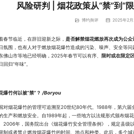
风险研判 | 烟花政策从“禁”到“
博约舆评
2025年2月
着春节临近，在辞旧迎新之际，
是否解禁烟花燃放再次成为公众
日氛围，也有人对于燃放烟花爆竹造成的污染、噪声、安全等问
东佛山市等地已经明确，2025年春节可以有序、
限时或在限定
日回归“年味”。
花爆竹何以被“禁”？
/Boryou
国对烟花爆竹的管理可追溯至20世纪80年代。1988年，第六
的生产和燃放安全。自1989年起，一些地方以法规形式颁布烟
。2006年，国务院出台《烟花爆竹安全管理条例》，规定县级
限制或者禁止燃放烟花爆竹的时间、地点和种类。此后，多个城