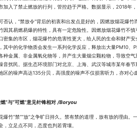
市加入了禁止燃放的行列，管控趋于严格。数据显示，2018年
可否认，“禁放令”背后的初衷和出发点是好的，因燃放烟花爆竹
竹因其易燃易爆的特性，具有一定危险性。因燃放烟花爆竹不慎
口密集的市区，烟花爆竹的危害性更大，给人民的生命和财产安
，其中的化学物质会发生一系列化学反应，释放出大量PM10、P
各种金属、非金属氧化物等，并产生大量烟尘颗粒物，导致空气
噪音扰民。据生态环境部门对北京、上海、武汉等城市某年春节
地区的噪声高达135分贝，高强度的噪声不仅损害听力，亦对心
禁燃”与“可燃”意见针锋相对
/Boryou
花爆竹“禁”“放”之争旷日持久。禁有禁的道理，放有放的理由
全，立足点不同，态度也判若霄壤。