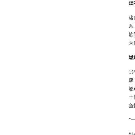
烟
诸
系
族
为
燃
另
康
燃
十
鱼
“
部