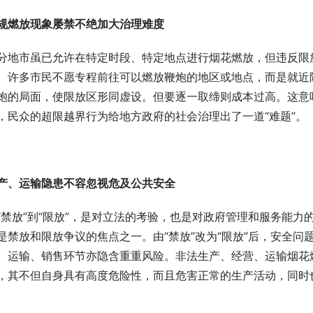
规燃放现象屡禁不绝加大治理难度
分地市虽已允许在特定时段、特定地点进行烟花燃放，但违反限
。许多市民不愿专程前往可以燃放鞭炮的地区或地点，而是就近
炮的局面，使限放区形同虚设。但要逐一取缔则成本过高。这意味
，民众的超限越界行为给地方政府的社会治理出了一道“难题”。
产、运输隐患不容忽视危及公共安全
“禁放”到“限放”，是对立法的考验，也是对政府管理和服务能力
是禁放和限放争议的焦点之一。由“禁放”改为“限放”后，安全
、运输、销售环节亦隐含重重风险。非法生产、经营、运输烟花
，其不但自身具有高度危险性，而且危害正常的生产活动，同时
3