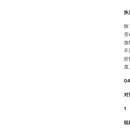
执
除
否
放
不
折
度
0
对
1
组