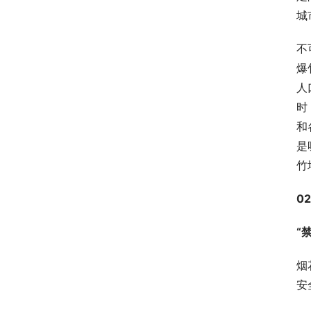
城
不
爆
人
时
和
是
竹
02
“
烟
安