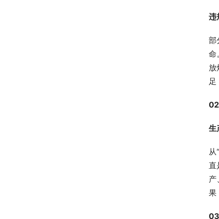
违
部
命
放
足
02
生
从
直
产
果
0