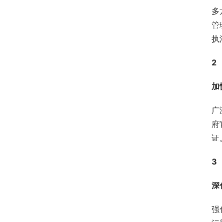
多
管
执
2
加
广
府
证
3
深
强