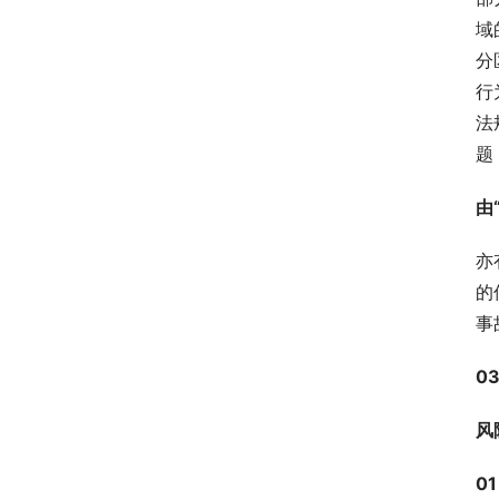
域
分
行
法
题
由
亦
的
事
0
风
01