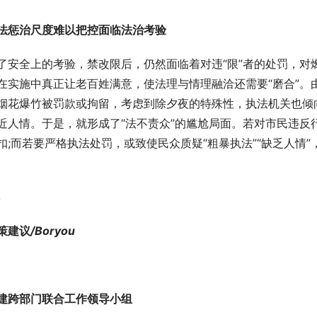
法惩治尺度难以把控面临法治考验
了安全上的考验，禁改限后，仍然面临着对违“限”者的处罚，对
在实施中真正让老百姓满意，使法理与情理融洽还需要“磨合”。
烟花爆竹被罚款或拘留，考虑到除夕夜的特殊性，执法机关也倾
近人情。于是，就形成了“法不责众”的尴尬局面。若对市民违反
扣;而若要严格执法处罚，或致使民众质疑“粗暴执法”“缺乏人情
。
4
策建议
/Boryou
建跨部门联合工作领导小组