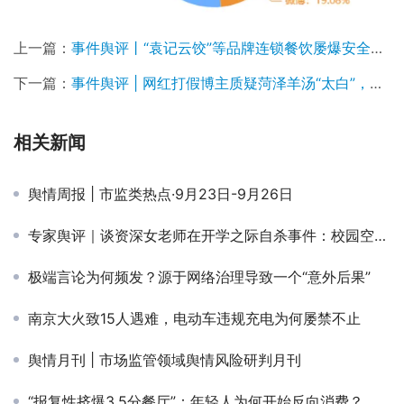
上一篇：
事件舆评丨“袁记云饺”等品牌连锁餐饮屡爆安全问题，工业化餐饮已透支消费者信任
下一篇：
事件舆评 | 网红打假博主质疑菏泽羊汤“太白”，引发公众对食品安全问题的关注
相关新闻
舆情周报 | 市监类热点·9月23日-9月26日
专家舆评｜谈资深女老师在开学之际自杀事件：校园空前的价值危机
极端言论为何频发？源于网络治理导致一个“意外后果”
南京大火致15人遇难，电动车违规充电为何屡禁不止
舆情月刊 | 市场监管领域舆情风险研判月刊
“报复性挤爆3.5分餐厅”：年轻人为何开始反向消费？