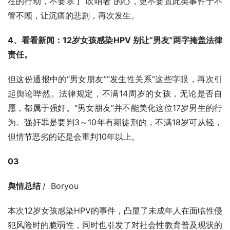
在的行动，不要寒了“吹哨者”的心，更不要置此类事件于不
管不顾，让沉痛的悲剧，再次发生。
4、看看新闻：12岁女孩感染HPV 别让“男友”两字掩盖法律
责任。
但这份通报中的“男女朋友”“发生性关系”这些字眼，再次引
起舆论哗然。法律规定，不满14周岁的女孩，无论是否自
愿，都属于强奸。“男女朋友”并不能美化这位17岁男生的行
为。强奸罪是要判3～10年有期徒刑的，不满18岁可从轻，
但情节恶劣的还是会重判10年以上。
03
舆情总结 
/  Boryou
本次12岁女孩感染HPV的事件，凸显了未成年人在面临性侵
犯风险时的脆弱性，同时也引发了对社会性教育普及现状的