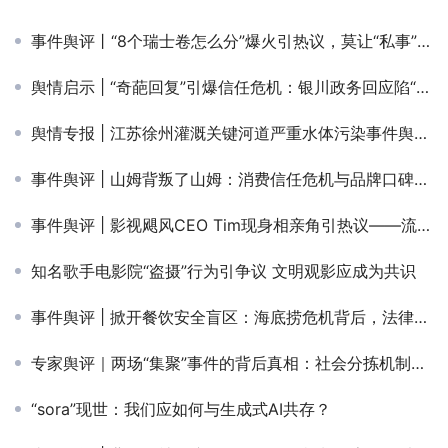
事件舆评丨“8个瑞士卷怎么分”爆火引热议，莫让“私事”绑架公共话题
舆情启示 | “奇葩回复”引爆信任危机：银川政务回应陷“塔西佗陷阱” ——宁夏银川市长“已读乱回”事件舆情案例分析
舆情专报 | 江苏徐州灌溉关键河道严重水体污染事件舆情专报
事件舆评 | 山姆背叛了山姆：消费信任危机与品牌口碑的博弈
事件舆评 | 影视飓风CEO Tim现身相亲角引热议——流量经济与婚恋情感产生碰撞
知名歌手电影院“盗摄”行为引争议 文明观影应成为共识
事件舆评 | 掀开餐饮安全盲区：海底捞危机背后，法律不该为“未成年”降格
专家舆评｜两场“集聚”事件的背后真相：社会分拣机制和精神“越轨”行为
“sora”现世：我们应如何与生成式AI共存？