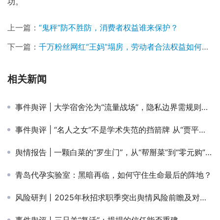
功。
上一篇：
“鬼秤”防不胜防，消费者权益谁来保护？
下一篇：
千万粉丝网红“王妈”塌房，劳动者合法权益如何切实保障
相关新闻
事件舆评 | 大学宿舍沦为“流量战场”，隐私边界需规则守护
事件舆评 | “名人之女”不是学术失范的挡箭牌 从“贾平凹女儿被指论文抄袭”事件看学术评价不能困于身份光环
舆情报告 | 一颗白菜的“罗生门”，从“帮掰菜”到“零元购”舆情狂欢
青岛代孕实验室：黑暗再临，如何守住生命最后的阵地？
风险研判丨2025年秋招求职季突出舆情风险前瞻及对策建议