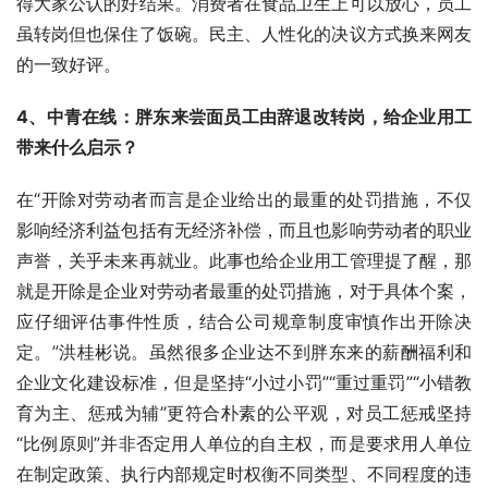
得大家公认的好结果。消费者在食品卫生上可以放心，员工
虽转岗但也保住了饭碗。民主、人性化的决议方式换来网友
的一致好评。
4、中青在线：胖东来尝面员工由辞退改转岗，给企业用工
带来什么启示？
在“开除对劳动者而言是企业给出的最重的处罚措施，不仅
影响经济利益包括有无经济补偿，而且也影响劳动者的职业
声誉，关乎未来再就业。此事也给企业用工管理提了醒，那
就是开除是企业对劳动者最重的处罚措施，对于具体个案，
应仔细评估事件性质，结合公司规章制度审慎作出开除决
定。”洪桂彬说。虽然很多企业达不到胖东来的薪酬福利和
企业文化建设标准，但是坚持“小过小罚”“重过重罚”“小错教
育为主、惩戒为辅”更符合朴素的公平观，对员工惩戒坚持
“比例原则”并非否定用人单位的自主权，而是要求用人单位
在制定政策、执行内部规定时权衡不同类型、不同程度的违