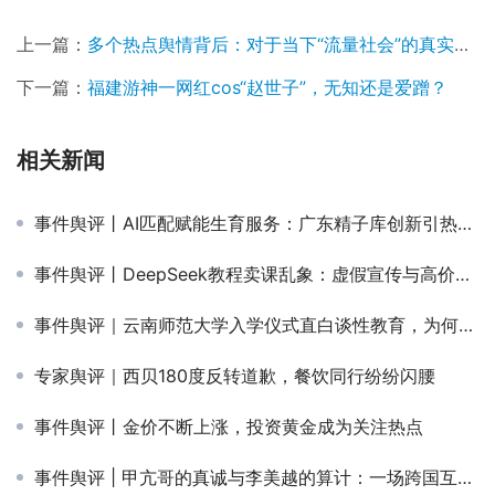
上一篇：
多个热点舆情背后：对于当下“流量社会”的真实看法
下一篇：
福建游神一网红cos“赵世子”，无知还是爱蹭？
相关新闻
事件舆评丨AI匹配赋能生育服务：广东精子库创新引热议，技术伦理与社会效应受关注
事件舆评丨DeepSeek教程卖课乱象：虚假宣传与高价课程的双重陷阱！
事件舆评｜云南师范大学入学仪式直白谈性教育，为何引争议？
专家舆评｜西贝180度反转道歉，餐饮同行纷纷闪腰
事件舆评丨金价不断上涨，投资黄金成为关注热点
事件舆评 | 甲亢哥的真诚与李美越的算计：一场跨国互动的“表里”撕裂