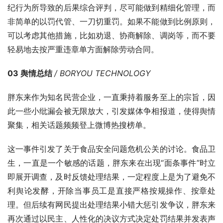
纪行为所导致的后果综合评判，尽可能做到精细化管理，而
非简单的以罚代管、一刀切重罚。如果不能做到比例原则，
可以考虑其他措施，比如劝退、协商解除、调岗等，而不要
轻易地去按严重违章单方面解除劳动合同。
03 舆情总结 
/ BORYOU TECHNOLOGY
胖东来作为知名民营企业，一直秉持着服务至上的宗旨，因
此一些小纰漏会被无限放大，引发媒体争相报道，使得舆情
聚集，相关话题频频登上微博热搜榜单。
这一事件引发了关于食品安全问题危机公关的讨论。食品卫
生，一直是一个敏感的话题，胖东来在出现“面条事件”时立
即展开调查，及时反馈处理结果，一定程度上是为了避免不
利舆论发酵，开除当事员工是直接严格按规操作、按章处
理。但后续有网民提出处理结果小错大惩引发争议，胖东来
再次通过以民主、人性化的决议方式决定处罚结果并发表声