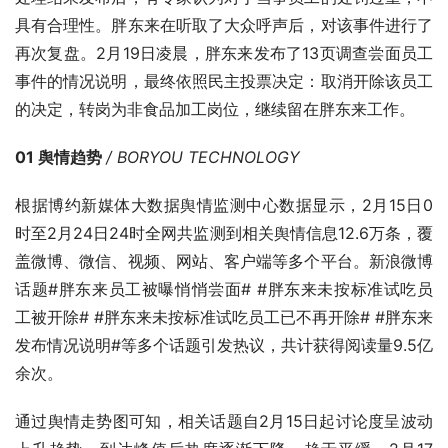
具有合理性。胖东来在听取了大众呼声后，对该事件进行了
再次复盘。2月19日凌晨，胖东来发布了13页调查尝面员工
事件的情况说明，最终依照民主投票决定：取消开除该员工
的决定，转岗为非食品加工岗位，继续留在胖东来工作。
01 舆情趋势 
/ BORYOU TECHNOLOGY
根据博约新媒体大数据舆情监测中心数据显示，2月15日0
时至2月24日24时全网共监测到相关舆情信息12.6万条，覆
盖微博、微信、视频、网站、客户端等多个平台。新浪微博
话题#胖东来员工被曝悄悄尝面# #胖东来未按标准试吃员
工被开除# #胖东来未按标准试吃员工已不再开除# #胖东来
发布情况说明#等多个话题引发热议，共计获得阅读量9.5亿
余次。
通过舆情走势图可知，相关话题自2月15日起讨论度呈波动