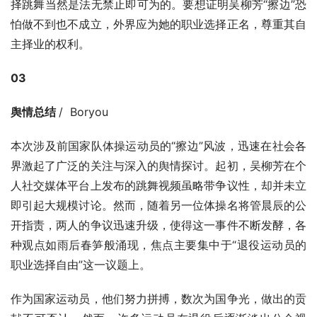
择跳舞当然是法无禁止即可为的。要想证明吴柳芳“擦边”恐
怕做不到也不成立，外界应为她的职业选择正名，尊重其自
主择业的权利。
03
舆情总结 
/  Boryou
本次涉及前国家队体操运动员的“擦边”风波，迅速在社会各
界激起了广泛的关注与深入的舆情探讨。起初，吴柳芳在个
人社交媒体平台上发布的跳舞视频虽略带争议性，却并未立
即引起大规模讨论。然而，随着另一位体操名将管晨辰的公
开指责，两人的争议迅速升级，使得这一事件不断发酵，各
种观点如雨后春笋般涌现，焦点主要集中于“退役运动员的
职业选择自由”这一议题上。
作为国家运动员，他们努力拼搏，数次为国争光，做出的贡