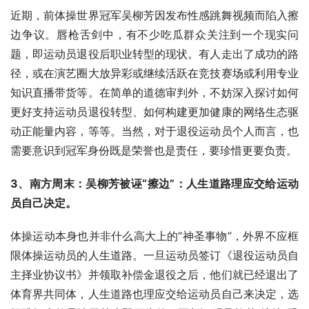
近期，前体操世界冠军吴柳芳因发布性感跳舞视频而陷入擦
边争议。唇枪舌剑中，有不少吃瓜群众关注到一个现实问
题，即运动员退役后职业转型的现状。有人走出了成功的路
径，或在演艺圈大放异彩或继续活跃在竞技赛场或利用专业
知识直播带货等。在简单的道德审判外，不妨深入探讨如何
更好支持运动员退役转型、如何构建更加健康的网络生态驱
动正能量内容，等等。当然，对于退役运动员个人而言，也
需要意识到冠军身份既是荣誉也是责任，要珍惜更要负责。
3、南方周末：吴柳芳被诬“擦边”：人生道路理应交给运动
员自己决定。
体操运动本身也并非什么高大上的“神圣事物”，外界不应框
限体操运动员的人生道路。一旦运动员签订《退役运动员自
主择业协议书》并领取补偿金退役之后，他们就已经退出了
体育界共同体，人生道路也理应交给运动员自己来决定，选