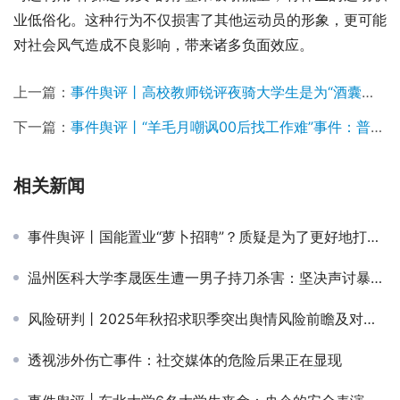
业低俗化。这种行为不仅损害了其他运动员的形象，更可能
对社会风气造成不良影响，带来诸多负面效应。
上一篇：
事件舆评丨高校教师锐评夜骑大学生是为“酒囊饭袋！”，青春考卷是否有标准答案？
下一篇：
事件舆评丨“羊毛月嘲讽00后找工作难”事件：普通人的努力不是幸运儿的笑料
相关新闻
事件舆评丨国能置业“萝卜招聘”？质疑是为了更好地打破歧视
温州医科大学李晟医生遭一男子持刀杀害：坚决声讨暴力伤医，零容忍一切暴行
风险研判丨2025年秋招求职季突出舆情风险前瞻及对策建议
透视涉外伤亡事件：社交媒体的危险后果正在显现