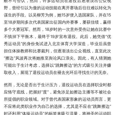
献不可否认，然而，许多运动员在退役后逐渐淡出公众视
野，曾经引以为傲的运动技能在离开赛场后往往难以转化为
谋生的手段。以吴柳芳为例，她15岁便入选国家队，并在15
至18岁期间多次代表国家出征国内外赛事，屡获佳绩，赢得
多个大赛冠军。然而，18岁时的一次意外受伤让她在比赛中
不慎掉下平衡木，最终于19岁宣布退役。此后，她凭借“优
秀运动员”的身份免试进入北京体育大学深造，毕业后虽曾
担任体操教师和比赛裁判，但逐渐淡出公众视线，直至此次
“擦边”风波再次将她推至舆论风口浪尖。因此，有人猜测她
可能出于生计考虑，选择以“跳舞擦边”的方式吸引关注并赚
取收入，展现了退役运动员在褪去光环后寻找生计的无奈。
然而，无论是否出于生计压力，退役运动员在选择职业时都
应恪守底线，把握好“度”，避免涉足如擦边主播等不被社会
所提倡的职业领域。对于曾代表国家形象的运动员而言，更
不应将此类职业作为自己的选择，尤其是不应在“跳舞擦边”
时还利用“体操运动员”的标签来吸引流量，将神圣的运动职