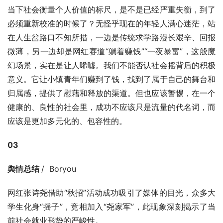
当下社会衡量个人价值的标尺，是不是已经严重失衡，到了
必须重新校准的时候了？无怪乎现在的年轻人满心迷茫，站
在人生岔路口不知所措，一边是传统求学路漫长艰辛、回报
微薄，另一边却是网红赛道“躺着赚钱”“一夜暴富”，这般魔
幻场景，实在是让人唏嘘。我们不能否认社会摇背后的积极
意义。它让小镇青年们赚到了钱，找到了属于自己的舞台和
归属感，提供了慰藉和释放的渠道。但也应该警惕，在一个
健康的、良性的社会里，成功不应该只是流量的代名词，而
应该是更加多元化的、包容性的。
03
舆情总结 
/  Boryou
网红张诗尧借助“秋招”活动成功吸引了媒体的目光，众多大
学生化身“摇子”，竞相加入“尧家军”，此现象深刻揭示了当
前社会就业形势的严峻性。