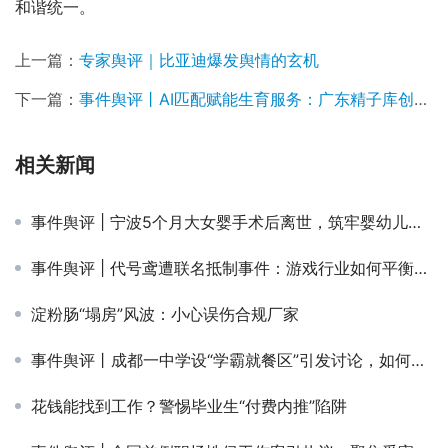
和谐统一。
上一篇：
专家舆评｜比亚迪爆发舆情的玄机
下一篇：
事件舆评丨AI匹配赋能生育服务：广东精子库创新引热议，技术伦理与社会效应受关注
相关新闻
事件舆评 | 宁波5个月大女婴手术后离世，筑牢婴幼儿手术安全防线需完善监管闭环
事件舆评 | 代号鸢遭联名抵制事件：游戏行业如何平衡内容与玩家权益？
淀粉肠“塌房”风波：小心误伤合规厂家
事件舆评丨成都一中学设“学霸就餐区”引发讨论，如何平衡教育公平与激励方式？
花钱能找到工作？警惕毕业生“付费内推”陷阱