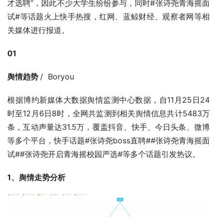
才选聘”，因此不少大学生纷纷参与，同时#张诗尧青海摇面
试#等话题火上快手热搜，红网、蓝鲸财经、观察者网等相
关媒体进行报道。
01
舆情趋势 
/  Boryou
根据博约新媒体大数据舆情监测中心数据，自11月25日24
时至12月6日8时，全网共监测到相关舆情信息共计5483万
条，互动声量达31.5万，覆盖抖音、快手、今日头条、微博
等多个平台，快手话题#张诗尧boss直聘##张诗尧青海摇面
试##张诗尧开启青海摇校园严选#等多个话题引发热议。
1、舆情走势分析