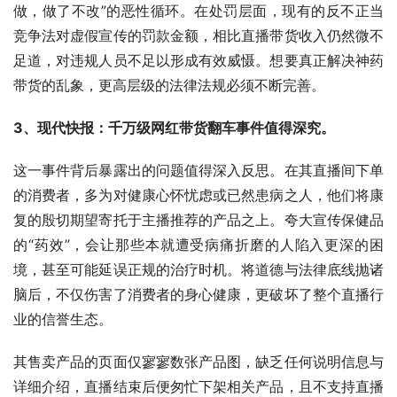
做，做了不改”的恶性循环。在处罚层面，现有的反不正当
竞争法对虚假宣传的罚款金额，相比直播带货收入仍然微不
足道，对违规人员不足以形成有效威慑。想要真正解决神药
带货的乱象，更高层级的法律法规必须不断完善。
3、现代快报：千万级网红带货翻车事件值得深究。
这一事件背后暴露出的问题值得深入反思。在其直播间下单
的消费者，多为对健康心怀忧虑或已然患病之人，他们将康
复的殷切期望寄托于主播推荐的产品之上。夸大宣传保健品
的“药效”，会让那些本就遭受病痛折磨的人陷入更深的困
境，甚至可能延误正规的治疗时机。将道德与法律底线抛诸
脑后，不仅伤害了消费者的身心健康，更破坏了整个直播行
业的信誉生态。
其售卖产品的页面仅寥寥数张产品图，缺乏任何说明信息与
详细介绍，直播结束后便匆忙下架相关产品，且不支持直播