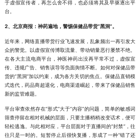
于虚假宣传者，再怎么舍不得，也必须将其及早驱逐出平
台。
2、北京商报：神药遍地，警惕保健品带货“黑洞”。
近年来，网络直播带货行业飞速发展，乱象频出一再引发大
众的警觉。以虚假宣传博取流量、带动销量恶行屡禁不绝。
在各大主流电商平台，神医神药出没再平常不过，虚假宣
传、违规广告、销售误导等负面舆情不断。如何对保健品带
货的“黑洞”加以约束，成为各方关切的焦点。保健品直销模
式迭代，药品商超退化，电商渠道崛起，带来了保健品销售
新的监管难题。
平台审查依然存在“形式”大于“内容”的问题，简单的敏感词
筛查停留在相对机械的层面，只要主播稍稍改变话术，便可
轻松逃逸。与此相对应，平台层面对于直播间的“封禁”，往
往只是一时的。短暂停止后很快复播，形成了一种“错了还