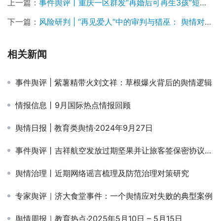
上一篇：
事件舆评丨重庆一区群发“再婚后可再生3孩”短信引热议，舆论认为政策宣传不宜太粗放
下一篇：
风险研判 | “再见爱人”中的审判与猎巫： 舆情对男女的围剿有何异同？
相关新闻
事件舆评 | 紫薯精带火刘文祥：草根爆火背后的舆情逻辑
情报信息丨9月国际热点情报回顾
舆情日报 | 教育类舆情·2024年9月27日
事件舆评丨吉祥航空发放过期坚果并让旅客签保密协议：食品安全和危机公关的双重危机
舆情治理丨近期网络谣言梳理及防范治理对策研究
专家舆评｜济大食堂事件：一个舆情应对失败的典型案例
舆情周报｜教育热点·2025年5月10日 – 5月15日