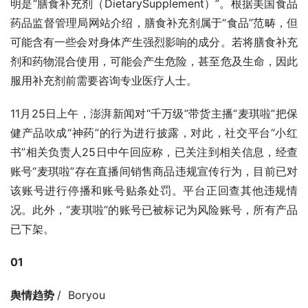
明是“膳食补充剂（DietarySupplement）”。根据美国食品
药品监督管理局网站介绍，膳食补充剂属于“食品”范畴，但
可能含有一些会对身体产生强烈影响的成分。若将膳食补充
剂和药物混合使用，可能会产生危险，甚至危及生命，因此
服用补充剂前需要咨询专业医疗人士。
11月25日上午，澎湃新闻对“千万级”带货主播“麦琪啦”把保
健产品吹成“神药”的行为进行披露，对此，社交平台“小红
书”相关负责人25日中午回应称，已关注到相关信息，经查
账号“麦琪啦”存在直播间销售商品违规宣传行为，目前已对
该账号进行停播和账号贴条处罚。平台正回查其他违规情
况。此外，“麦琪啦”的账号已被标记为风险账号，所有产品
已下架‌。
01
舆情趋势 
/  Boryou