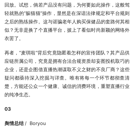
回放。试想，倘若产品没有问题，为何要如此操作，这般驾
轻就熟的“躲猫猫”操作，显然是在深谙法律规定和平台规则
之后的熟练操作。这与诓骗老年人购买保健品的套路何其相
似？无非是换了个直播平台，披上了看似时尚新颖的网络外
衣罢了。
再者，“麦琪啦”背后究竟隐匿着怎样的宣传团队？其产品供
应链所属公司，究竟是拥有合法合规资质却妄图投机取巧的
企业，还是企图借直播热潮谋取不义之财的不良厂商？这些
疑问都亟待深入挖掘与详查。唯有将每一个环节都彻查清
楚，方能还公众一个健康、诚信的消费环境，重塑直播行业
的纯净生态。
03
舆情总结 
/  Boryou