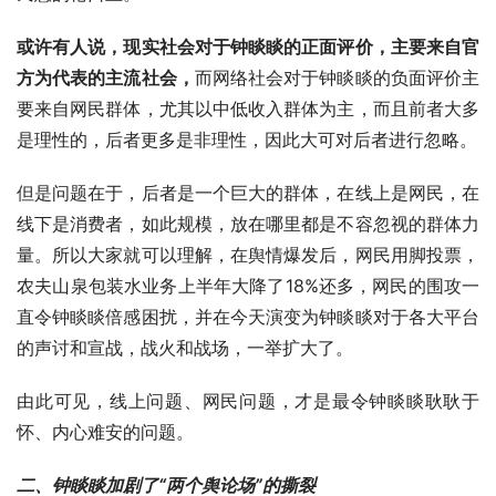
或许有人说，现实社会对于钟睒睒的正面评价，主要来自官
方为代表的主流社会，
而网络社会对于钟睒睒的负面评价主
要来自网民群体，尤其以中低收入群体为主，而且前者大多
是理性的，后者更多是非理性，因此大可对后者进行忽略。
但是问题在于，后者是一个巨大的群体，在线上是网民，在
线下是消费者，如此规模，放在哪里都是不容忽视的群体力
量。所以大家就可以理解，在舆情爆发后，网民用脚投票，
农夫山泉包装水业务上半年大降了18%还多，网民的围攻一
直令钟睒睒倍感困扰，并在今天演变为钟睒睒对于各大平台
的声讨和宣战，战火和战场，一举扩大了。
由此可见，线上问题、网民问题，才是最令钟睒睒耿耿于
怀、内心难安的问题。
二、钟睒睒加剧了“两个舆论场”的撕裂