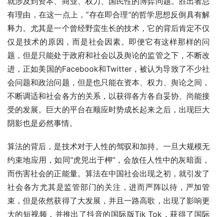
就涉及到资本、商业、权力、国民性的博弈问题。胜出者总
有理由，在这一点上，“存在即合理”的哲学思想反倒具有解
释力。尤其是一个曾经野蛮生长的技术，它的背后肯定不仅
仅是技术的原因，而是社会因素。即便它有这样那样的问
题，但是只能处于政府和社会以及舆论的监管之下，不断改
进，正如美国的Facebook和Twitter，被认为导致了不少社
会问题和政治问题，但是也只能在资本、权力、舆论之间，
不断调适和社会各方的关系，以获得各方各自妥协、尚能接
受的发展。巨大的平台在顺应时势成长起来之后，出现巨大
阴影也是必然事情。
算法的背后，是技术对于人性的驾驭和加持。一旦大规模无
约束地应用，如同“虎兕出于柙”，会放任人性中的灰暗面，
而伤害社会的正能量。算法在中国社会出现之初，就引发了
社会各方尤其是监管部门的关注，进而严阵以待，严加管
束，但是依然获得了大发展，并且一路高歌，出现了影响更
大的短视频，并推出了抖音的国际版Tik Tok，获得了国际