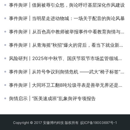
事件舆评 | 借厕被辱引众怒，舆论呼吁基层深化作风建设
事件舆评 | 当明星走进动物城：一场关于配音的舆论风暴
事件舆评丨从百色高中教师被举报事件中看教育舆情与师德坚守
事件舆评丨从青海摇“秋招”爆火的背后，看当下就业新生态与挑战
风险研判丨2025年中秋节、国庆节双节市场监管领域舆情风险前瞻报告
事件舆评 | 从符号争议到舆情危机 ——武大“椅子标签”事件分析
事件舆评 | 大同环卫工翻8吨垃圾寻表是善举无界还是资源越界？
舆情启示 | “医美速成班”乱象舆评专项报告
Copyright © 2017 安徽博约科技 版权所有
皖ICP备19003697号-1