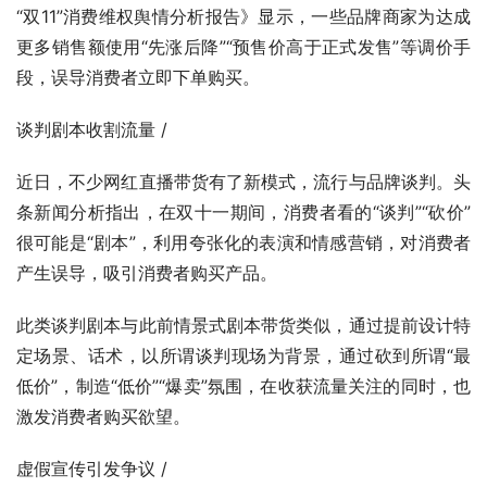
“双11”消费维权舆情分析报告》显示，一些品牌商家为达成
更多销售额使用“先涨后降”“预售价高于正式发售”等调价手
段，误导消费者立即下单购买。
谈判剧本收割流量 /
近日，不少网红直播带货有了新模式，流行与品牌谈判。头
条新闻分析指出，在双十一期间，消费者看的“谈判”“砍价”
很可能是“剧本”，利用夸张化的表演和情感营销，对消费者
产生误导，吸引消费者购买产品。
此类谈判剧本与此前情景式剧本带货类似，通过提前设计特
定场景、话术，以所谓谈判现场为背景，通过砍到所谓“最
低价”，制造“低价”“爆卖”氛围，在收获流量关注的同时，也
激发消费者购买欲望。
虚假宣传引发争议 /