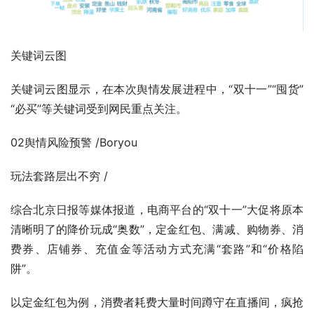
关键词云图
关键词云图显示，在本次舆情发展进程中，“双十一”“囤货”
“必买”等关键词受到网民重点关注。
02舆情风险预警 /Boryou
玩法套路层出不穷 /
综合北京日报等媒体报道，电商平台的“双十一”大促将原本
清晰明了的降价玩成“奥数”，定金红包、满减、购物券、消
费券、店铺券、充值金等活动方式充满“套路”和“价格陷
阱”。
以定金红包为例，消费者耗费大量时间蹲守在直播间，疯抢