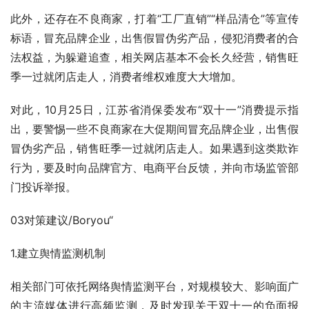
此外，还存在不良商家，打着“工厂直销”“样品清仓”等宣传
标语，冒充品牌企业，出售假冒伪劣产品，侵犯消费者的合
法权益，为躲避追查，相关网店基本不会长久经营，销售旺
季一过就闭店走人，消费者维权难度大大增加。
对此，10月25日，江苏省消保委发布“双十一”消费提示指
出，要警惕一些不良商家在大促期间冒充品牌企业，出售假
冒伪劣产品，销售旺季一过就闭店走人。如果遇到这类欺诈
行为，要及时向品牌官方、电商平台反馈，并向市场监管部
门投诉举报。
03对策建议/Boryou“
1.建立舆情监测机制
相关部门可依托网络舆情监测平台，对规模较大、影响面广
的主流媒体进行高频监测，及时发现关于双十一的负面报