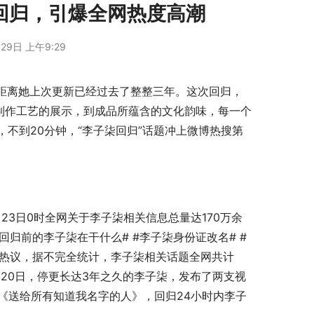
回归，引爆全网热度高潮
29日 上午9:29
这距离她上次更新已经过去了整整三年。这次回归，
制作工艺的展示，到成品所蕴含的文化韵味，每一个
不到20分钟，“李子柒回归”话题冲上微博热搜第
月23日0时全网关于李子柒相关信息总量达170万余
回归前的李子柒在干什么# #李子柒身份证改名# #
友热议，据不完全统计，李子柒相关话题全网共计
月20日，停更长达3年之久的李子柒，发布了两支视
《送给所有知道我名字的人》，回归24小时内李子