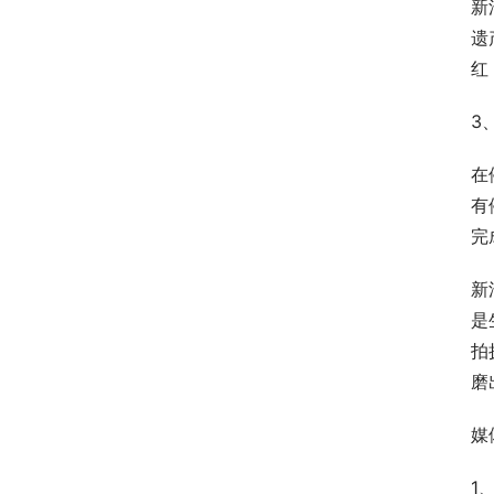
新
遗
红
3
在
有
完
新
是
拍
磨
媒
1