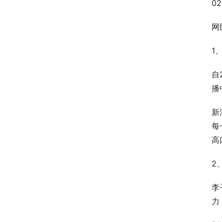
02
网
1
自
播
新
每
高
2
李
力