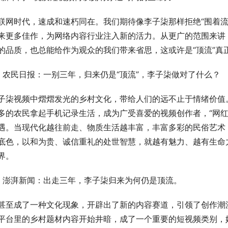
联网时代，速成和速朽同在。我们期待像李子柒那样拒绝“围着流
来更多佳作，为网络内容行业注入新的活力。从更广的范围来讲
的品质，也总能给作为观众的我们带来省思，这或许是“顶流”真
、农民日报：一别三年，归来仍是“顶流”，李子柒做对了什么？
子柒视频中熠熠发光的乡村文化，带给人们的远不止于情绪价值。
多的农民拿起手机记录生活，成为广受喜爱的视频创作者，“网红
遇。当现代化越往前走、物质生活越丰富，丰富多彩的民俗艺术
底色，以和为贵、诚信重礼的处世智慧，就越有魅力、越有生命
界。
、澎湃新闻：出走三年，李子柒归来为何仍是顶流。
甚至成了一种文化现象，开辟出了新的内容赛道，引领了创作潮
平台里的乡村题材内容开始井暗，成了一个重要的短视频类别，