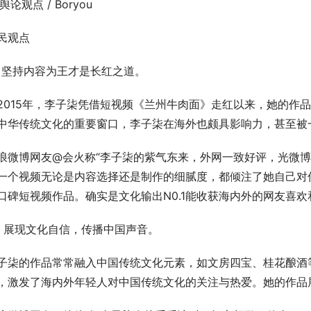
舆论观点 / Boryou
民观点
、坚持内容为王才是长红之道。
2015年，李子柒凭借短视频《兰州牛肉面》走红以来，她的作
中华传统文化的重要窗口，李子柒在海外也颇具影响力，甚至被一
浪微博网友@会火称“李子柒的紫气东来，外网一致好评，光微博
一个视频无论是内容选择还是制作的细腻度，都倾注了她自己对
口碑短视频作品。确实是文化输出N0.1能收获海内外的网友喜欢
、展现文化自信，传播中国声音。
子柒的作品常常融入中国传统文化元素，如文房四宝、桂花酿酒
，激发了海内外年轻人对中国传统文化的关注与热爱。她的作品