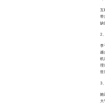
互
带
缺
2
李
越
机
理
世
3
她
大