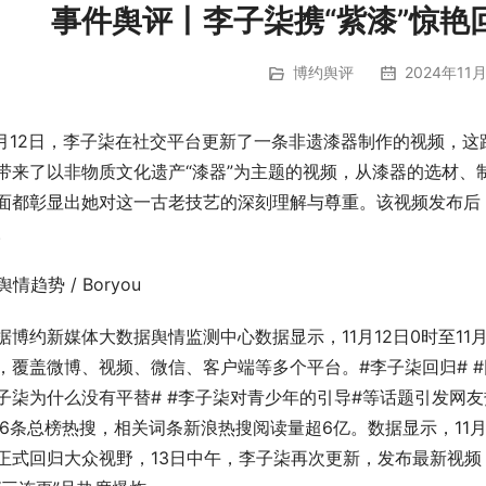
事件舆评丨李子柒携“紫漆”惊艳
博约舆评
2024年11月
1月12日，李子柒在社交平台更新了一条非遗漆器制作的视频，
带来了以非物质文化遗产“漆器”为主题的视频，从漆器的选材、
面都彰显出她对这一古老技艺的深刻理解与尊重。该视频发布后，
。
舆情趋势 / Boryou
据博约新媒体大数据舆情监测中心数据显示，11月12日0时至11
，覆盖微博、视频、微信、客户端等多个平台。#李子柒回归# #
子柒为什么没有平替# #李子柒对青少年的引导#等话题引发网
56条总榜热搜，相关词条新浪热搜阅读量超6亿。数据显示，11
正式回归大众视野，13日中午，李子柒再次更新，发布最新视频