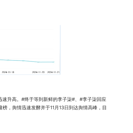
度迅速升高。#终于等到新鲜的李子柒#、#李子柒回应
榜，舆情迅速发酵并于11月13日到达舆情高峰，目