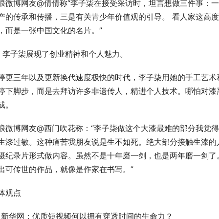
浪微博网友@倩倩称“李子柒在接受采访时，坦言想做三件事：
产的传承和传播，三是有关青少年价值观的引导。 看人家这高
，而是一张中国文化的名片。”
、李子柒展现了创业精神和个人魅力。
停更三年以及更新换代速度极快的时代，李子柒用她的手工艺术
停下脚步，而是去拜访许多非遗传人，精进个人技术。哪怕对漆
成。
浪微博网友@西门吹花称：“李子柒做这个大漆最难的部分我觉
生漆过敏。这种痛苦我朋友说是生不如死。绝大部分接触生漆的
摄纪录片形式做内容。虽然不是十年磨一剑，也是两年磨一剑了
出可传世的作品，就像是作家在书写。”
体观点
、新华网：优质短视频何以拥有穿透时间的生命力？