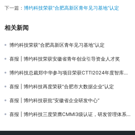
下一篇：
博约科技荣获“合肥高新区青年见习基地”认定
相关新闻
博约科技荣获“合肥高新区青年见习基地”认定
喜报 | 博约科技荣获安徽省青年创业引导资金人才奖
博约科技总裁郑中华参与项目荣获CTTI2024年度智库研究优秀成果一等奖
喜报 | 博约科技再度荣获“合肥市大数据企业”认定
喜报 | 博约科技获批“安徽省企业研发中心”
喜报 | 博约科技三度荣膺CMMI3级认证，研发管理体系再上新台阶