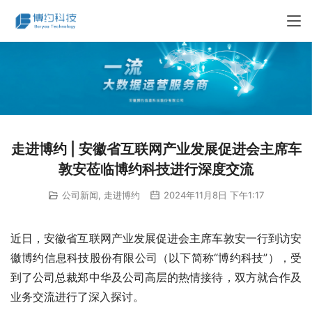
走进博约 | 安徽省互联网产业发展促进会主席车
敦安莅临博约科技进行深度交流
公司新闻
,
走进博约
2024年11月8日 下午1:17
近日，安徽省互联网产业发展促进会主席车敦安一行到访安
徽博约信息科技股份有限公司（以下简称“博约科技”），受
到了公司总裁郑中华及公司高层的热情接待，双方就合作及
业务交流进行了深入探讨。