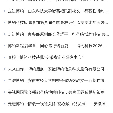
走进博约 | 山东科技大学诸葛福民副校长一行莅临博约科技考察交流
博约科技应邀参加第八届全国高校评估监测学术年会暨全国高校质量监测研究会换届大会
走进博约 | 商务部原副部长蒋耀平一行莅临博约科技 共探 AI 赋能跨境电商创新发展新路径
博约新程启华章，同心笃行谱新篇——博约科技2026年新春联欢会圆满落幕
喜报 | 博约科技获批“安徽省企业研发中心”
未来由你，博约启航 | 安徽博约信息科技股份有限公司2025年团队招募令
走进博约 | 安徽财经大学副校长储德银教授一行莅临博约科技开展“访企拓岗”交流活动，共绘校企合作新篇章
央视网国际传播部莅临博约科技，共商国际传播新策略
走进博约 | 情暖一线送关怀 凝心聚力促发展——安徽省网络信息工会到访博约科技开展慰问调研活动