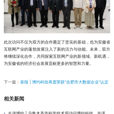
此次访问不仅为双方的合作奠定了坚实的基础，也为安徽省
互联网产业的蓬勃发展注入了新的活力与动能。未来，双方
将继续深化合作，共同探索互联网产业的新领域、新机遇，
为安徽省的经济社会发展贡献更多的智慧和力量。
下一篇：
喜报 | 博约科技再度荣获“合肥市大数据企业”认定
相关新闻
走进博约 | 乌鲁木齐市科学技术局访问博约科技，共谋科技成果交流新篇章