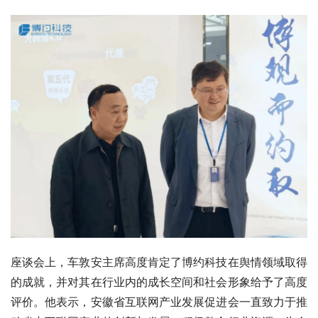
座谈会上，车敦安主席高度肯定了博约科技在舆情领域取得
的成就，并对其在行业内的成长空间和社会形象给予了高度
评价。他表示，安徽省互联网产业发展促进会一直致力于推